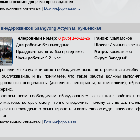
иями и рекомендациями производителя.
остоянным клиентам |
Вся информация…
 внедорожников Ssangyong Actyon м. Кунцевская
Телефонный номер:
8 (985) 143-22-26
Район:
Крылатское
Дни работы:
без выходных
Шоссе:
Аминьевское ш
Праздничные дни:
без праздников
Метро:
Крылатское
Часы работы:
9-21 час.
Округ:
Западный
решили «я хочу» или «мне необходимо» выполнить ремонт автомобил
 обслуживание, и вы понимаете, что такие работы должны выполня
ированные специалисты (дизелисты, мотористы, автомеханики), обра
сервис.
олагаем всем необходимым оборудованием, а в штате работают о
е мастера, которые смогут точно определить, почему случилась полом
грегаты необходимо отремонтировать, и какой способ будет наиболее э
ален.
остоянным клиентам |
Вся информация…