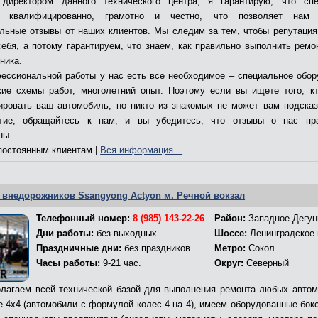
директором данного технического центра, я гарантирую, что сп
т квалифицированно, грамотно и честно, что позволяет нам 
льные отзывы от наших клиентов. Мы следим за тем, чтобы репутация
себя, а потому гарантируем, что знаем, как правильно выполнить ремо
ника.
ессиональной работы у нас есть все необходимое – специальное обор
кие схемы работ, многолетний опыт. Поэтому если вы ищете того, к
ировать ваш автомобиль, но никто из знакомых не может вам подсказ
ятие, обращайтесь к нам, и вы убедитесь, что отзывы о нас пр
ны.
остоянным клиентам |
Вся информация…
 внедорожников Ssangyong Actyon м. Речной вокзал
Телефонный номер:
8 (985) 143-22-26
Район:
Западное Дегун
Дни работы:
без выходных
Шоссе:
Ленинградское
Праздничные дни:
без праздников
Метро:
Сокол
Часы работы:
9-21 час.
Округ:
Северный
лагаем всей технической базой для выполнения ремонта любых автом
е 4х4 (автомобили с формулой колес 4 на 4), имеем оборудованные бокс