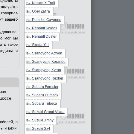
ециалисты
Nissan X-Trail
Вн.
получать
Opel Zafira
Вн.
 говорила
нт вашего
Porsche Cayenne
Вн.
Renault Koleos
Вн.
удование,
Renault Duster
Вн.
то мог бы
ать такое
Skoda Yeti
Вн.
авдивы и
Ssangyong Actyon
Вн.
Ssangyong Korando
Вн.
Ssangyong Kyron
Вн.
Ssangyong Rexton
Вн.
Subaru Forester
Вн.
ино
Subaru Outback
Вн.
 шоссе
Subaru Tribeca
Вн.
Suzuki Grand Vitara
Вн.
Suzuki Jimny
Вн.
обилей, в
ы и цехи.
Suzuki Sx4
Вн.