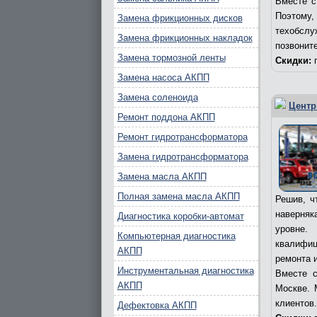
Вместе с
Поэтому
Замена фрикционных дисков
техобслу
Замена фрикционных накладок
позвоните
Замена тормозной ленты
Скидки:
п
Замена насоса АКПП
Замена соленоида
Центр
Ремонт поддона АКПП
Ремонт гидротрансформатора
Замена гидротрансформатора
Замена масла АКПП
Полная замена масла АКПП
Решив, ч
наверняк
Диагностика коробки-автомат
уровне.
Компьютерная диагностика
квалифиц
АКПП
ремонта 
Инструментальная диагностика
Вместе с
АКПП
Москве. 
клиентов
Дефектовка АКПП