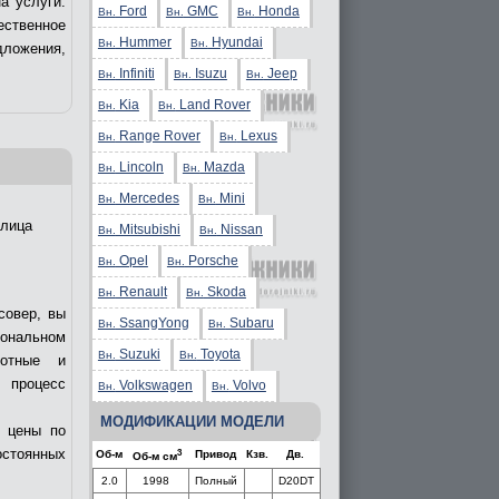
а услуги.
Ford
GMC
Honda
Вн.
Вн.
Вн.
ственное
Hummer
Hyundai
Вн.
Вн.
дложения,
Infiniti
Isuzu
Jeep
Вн.
Вн.
Вн.
Kia
Land Rover
Вн.
Вн.
Range Rover
Lexus
Вн.
Вн.
Lincoln
Mazda
Вн.
Вн.
Mercedes
Mini
Вн.
Вн.
лица
Mitsubishi
Nissan
Вн.
Вн.
Opel
Porsche
Вн.
Вн.
Renault
Skoda
Вн.
Вн.
совер, вы
SsangYong
Subaru
Вн.
Вн.
иональном
Suzuki
Toyota
Вн.
Вн.
мотные и
ь процесс
Volkswagen
Volvo
Вн.
Вн.
МОДИФИКАЦИИ МОДЕЛИ
е цены по
остоянных
3
Об-м
Привод
Кзв.
Дв.
Об-м см
2.0
1998
Полный
D20DT