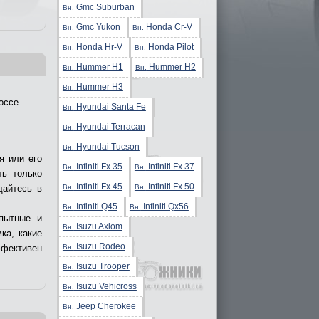
Gmc Suburban
Вн.
Gmc Yukon
Honda Cr-V
Вн.
Вн.
Honda Hr-V
Honda Pilot
Вн.
Вн.
Hummer H1
Hummer H2
Вн.
Вн.
Hummer H3
Вн.
оссе
Hyundai Santa Fe
Вн.
Hyundai Terracan
Вн.
Hyundai Tucson
Вн.
я или его
Infiniti Fx 35
Infiniti Fx 37
Вн.
Вн.
ть только
Infiniti Fx 45
Infiniti Fx 50
Вн.
Вн.
щайтесь в
Infiniti Q45
Infiniti Qx56
Вн.
Вн.
пытные и
Isuzu Axiom
Вн.
ка, какие
Isuzu Rodeo
Вн.
ффективен
Isuzu Trooper
Вн.
Isuzu Vehicross
Вн.
Jeep Cherokee
Вн.