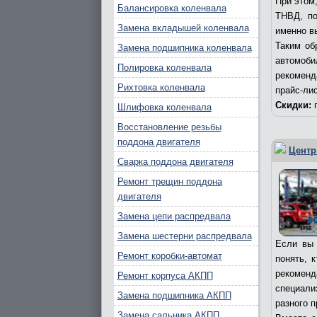
При этом
Балансировка коленвала
ТНВД, по
Замена вкладышей коленвала
именно в
Таким об
Замена подшипника коленвала
автомоби
Полировка коленвала
рекоменд
Рихтовка коленвала
прайс-лис
Скидки:
п
Шлифовка коленвала
Восстановление резьбы
поддона двигателя
Центр
Сварка поддона двигателя
Ремонт трещин поддона
двигателя
Замена цепи распредвала
Замена шестерни распредвала
Если вы 
Ремонт коробки-автомат
понять, 
рекомен
Ремонт корпуса АКПП
специал
Замена подшипника АКПП
разного 
Замена сальника АКПП