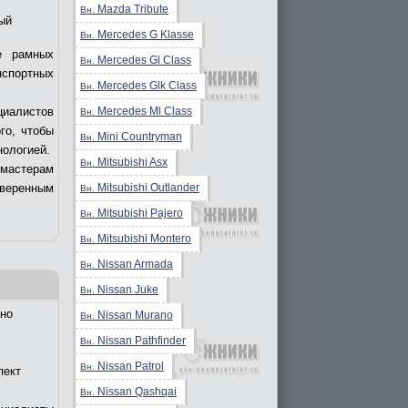
Mazda Tribute
Вн.
ый
Mercedes G Klasse
Вн.
е рамных
Mercedes Gl Class
Вн.
нспортных
Mercedes Glk Class
Вн.
Mercedes Ml Class
циалистов
Вн.
го, чтобы
Mini Countryman
Вн.
нологией.
Mitsubishi Asx
Вн.
 мастерам
Mitsubishi Outlander
уверенным
Вн.
Mitsubishi Pajero
Вн.
Mitsubishi Montero
Вн.
Nissan Armada
Вн.
Nissan Juke
Вн.
но
Nissan Murano
Вн.
Nissan Pathfinder
Вн.
Nissan Patrol
Вн.
пект
Nissan Qashqai
Вн.