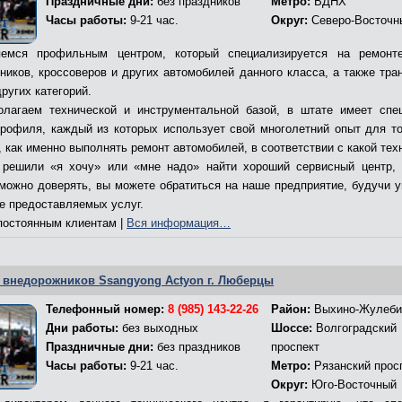
Праздничные дни:
без праздников
Метро:
ВДНХ
Часы работы:
9-21 час.
Округ:
Северо-Восточн
емся профильным центром, который специализируется на ремонт
ников, кроссоверов и других автомобилей данного класса, а также тра
ругих категорий.
лагаем технической и инструментальной базой, в штате имеет спе
профиля, каждый из которых использует свой многолетний опыт для то
 как именно выполнять ремонт автомобилей, в соответствии с какой тех
решили «я хочу» или «мне надо» найти хороший сервисный центр,
 можно доверять, вы можете обратиться на наше предприятие, будучи 
ве предоставляемых услуг.
остоянным клиентам |
Вся информация…
 внедорожников Ssangyong Actyon г. Люберцы
Телефонный номер:
8 (985) 143-22-26
Район:
Выхино-Жулеби
Дни работы:
без выходных
Шоссе:
Волгоградский
Праздничные дни:
без праздников
проспект
Часы работы:
9-21 час.
Метро:
Рязанский прос
Округ:
Юго-Восточный