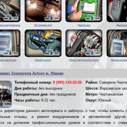
акпп внедорожников
Регулировка фар
Диагностика
Диагности
ая диагностика
Ремонт мостов
Ремонт раздаточной коробки
Диагностика вн
ервис Ssangyong Actyon м. Южная
Телефонный номер:
8 (985) 143-22-26
Район:
Северное Черта
Дни работы:
без выходных
Шоссе:
Варшавское шо
Праздничные дни:
без праздников
Метро:
Чертановская
Часы работы:
9-21 час.
Округ:
Южный
ь директором данного автосервиса и забочусь о том, чтобы клиенты 
ельные отзывы, а ремонт внедорожников и автомобилей других
лся на должном профессиональном уровне в соответствии с совр