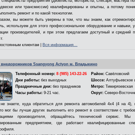
, специалисты предприятия (дизелисты, мотористы, слесаря, мастера по
двеске или трансмиссии) квалифицированы и опытны, а потому пони
ыполнять ремонт и по какой технологии.
разом, вы можете быть уверены в том, что мы знаем, как отремонтир
ль, используем для этого профессиональное оборудование и навыки, 
ации производителей, и при этом предлагаем доступный и средний 
т.
остоянным клиентам |
Вся информация…
 внедорожников Ssangyong Actyon м. Владыкино
Телефонный номер:
8 (985) 143-22-26
Район:
Савёловский
Дни работы:
без выходных
Шоссе:
Алтуфьевское 
Праздничные дни:
без праздников
Метро:
Тимирязевская
Часы работы:
9-21 час.
Округ:
Северо-Восточн
не знаете, куда обратиться для ремонта автомобилей 4х4 (4 на 4), 
кто мог бы лучше других выполнить его ремонт в соответствии с требо
дациями производителя, обращайтесь технический сервис. Мы 
изированным предприятием, где работают квалифицированные спе
профиля.