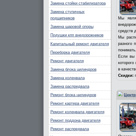
Замена стойки стабилизатора
Замена ступичных
подшипников
Мы явля
внедорож
Замена шаровой опоры
средств д
Подушки кпп внедорожников
Мы распо
разного 
Капитальный ремонт двигателя
понимать,
Переборка двигателя
Если вы 
Ремонт двигателя
которого
в качест
Замена блока цилиндров
Скидки:
п
Замена коленвала
Замена распредвала
Ремонт блока цилиндров
Центр
Ремонт картера двигателя
Ремонт коленвала двигателя
Ремонт поддона двигателя
Ремонт распредвала