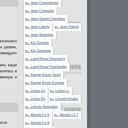
Jeep Commander
Вн.
Jeep Compass
Вн.
Jeep Grand Cherokee
Вн.
Jeep Liberty
Jeep Patriot
Вн.
Вн.
Jeep Wrangler
Вн.
азличного
Kia Sorento
Вн.
м уровне,
Kia Sportage
Вн.
комендуют
Land Rover Discovery
Вн.
рить ваши
Land Rover Freelander
Вн.
ратитесь в
Range Rover Sport
Вн.
твенную и
Range Rover Evogue
Вн.
Lexus Gx
Lexus Lx
Вн.
Вн.
Lexus Rx
Lincoln Aviator
Вн.
Вн.
Lincoln Navigator
Вн.
Mazda Cx-5
Mazda Cx-7
Вн.
Вн.
оссе
Mazda Cx-9
Вн.