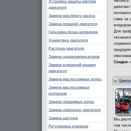
Являясь 
Установка защиты картера
работаю
двигателя
положите
Замена масляного насоса
сама за 
Замена поршней двигателя
внедорож
Для проф
Гильзовка блока цилиндров
техничес
Хонинговка двигателя
отремонт
Расточка двигателя
предпри
обоснова
Замена гидрокомпенсаторов
Скидки:
п
Замена клапанной крышки
двигателя
Замена маслосъемных колец
Центр
Замена маслосъемных
колпачков
Замена поршневых колец
Замена прокладок двигателя
Замена шатунов
Мы распо
том числ
Регулировка клапанов