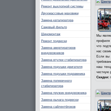
Центр
Ремонт выхлопной системы
Двухмассовые маховики
Замена катализатора
Сажевый фильтр
Шиномонтаж
Мы являе
профиля 
Ремонт подвески
что подт
Замена амортизаторов
нас свои
внедорожников
Если вы 
Замена втулки стабилизатора
требовани
Замена подушки двигателя
наш техц
честную 
Замена подушки подрамника
Скидки:
п
Замена поперечного
стабилизатора
Замена пружин внедорожника
Центр
Замена рычага подвески
Замена сайлентблоков