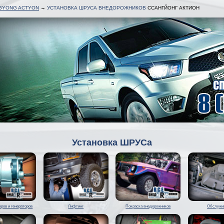
GYONG ACTYON
→
УСТАНОВКА ШРУСА ВНЕДОРОЖНИКОВ
ССАНГЙОНГ АКТИОН
Установка ШРУСа
ров и генераторов
Лифтинг
Покраска внедорожников
Обслужи