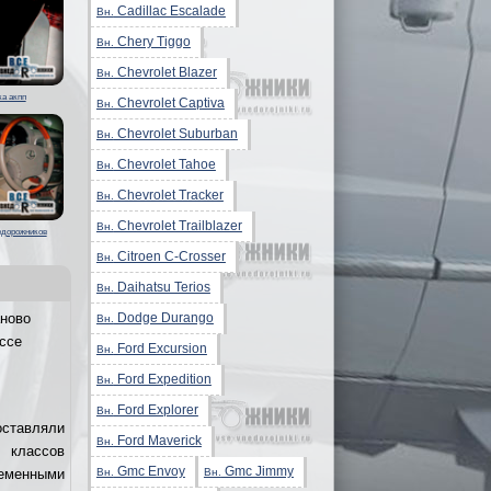
Cadillac Escalade
Вн.
Chery Tiggo
Вн.
Chevrolet Blazer
Вн.
ка акпп
Chevrolet Captiva
Вн.
Chevrolet Suburban
Вн.
Chevrolet Tahoe
Вн.
Chevrolet Tracker
Вн.
Chevrolet Trailblazer
Вн.
едорожников
Citroen C-Crosser
Вн.
Daihatsu Terios
Вн.
Dodge Durango
ново
Вн.
ссе
Ford Excursion
Вн.
Ford Expedition
Вн.
Ford Explorer
Вн.
оставляли
Ford Maverick
Вн.
 классов
Gmc Envoy
Gmc Jimmy
Вн.
Вн.
еменными