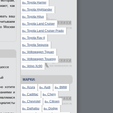
 моторам,
Toyota Harrier
Вн.
мают, как
Toyota Highlander
Вн.
овать ваш
Toyota Hilux
Вн.
учитываем
Toyota Land Cruiser
Вн.
по Москве
Toyota Land Cruiser Prado
Вн.
Toyota Rav 4
Вн.
Toyota Sequoia
Вн.
Volkswagen Tiguan
Вн.
Volkswagen Touareg
Вн.
Volvo Xc90
Вн.
шоссе
ый
МАРКИ:
но хотите
Acura
Audi
BMW
Вн.
Вн.
Вн.
ваниями и
Cadillac
Chery
Вн.
Вн.
являемся
Chevrolet
Citroen
Вн.
Вн.
циалисты
Daihatsu
Dodge
Вн.
Вн.