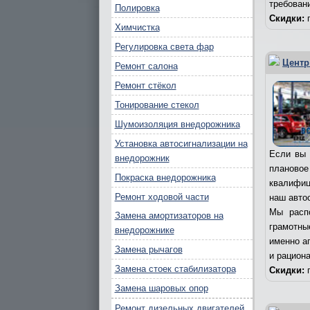
требован
Полировка
Скидки:
п
Химчистка
Регулировка света фар
Центр
Ремонт салона
Ремонт стёкол
Тонирование стекол
Шумоизоляция внедорожника
Установка автосигнализации на
Если вы 
внедорожник
плановое
Покраска внедорожника
квалифиц
Ремонт ходовой части
наш авто
Мы расп
Замена амортизаторов на
грамотны
внедорожнике
именно а
Замена рычагов
и рацион
Замена стоек стабилизатора
Скидки:
п
Замена шаровых опор
Ремонт дизельных двигателей