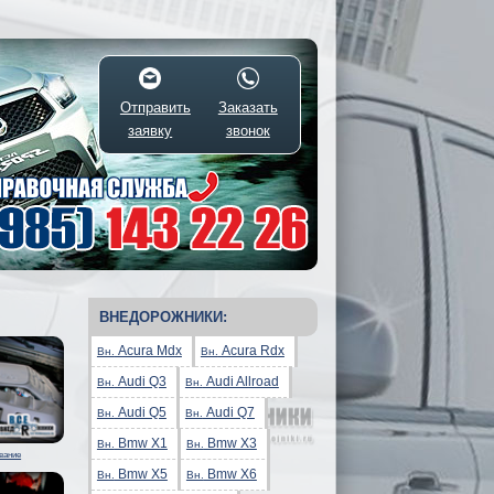
Отправить
Заказать
заявку
звонок
ВНЕДОРОЖНИКИ:
Acura Mdx
Acura Rdx
Вн.
Вн.
Audi Q3
Audi Allroad
Вн.
Вн.
Audi Q5
Audi Q7
Вн.
Вн.
Bmw X1
Bmw X3
Вн.
Вн.
вание
Bmw X5
Bmw X6
Вн.
Вн.