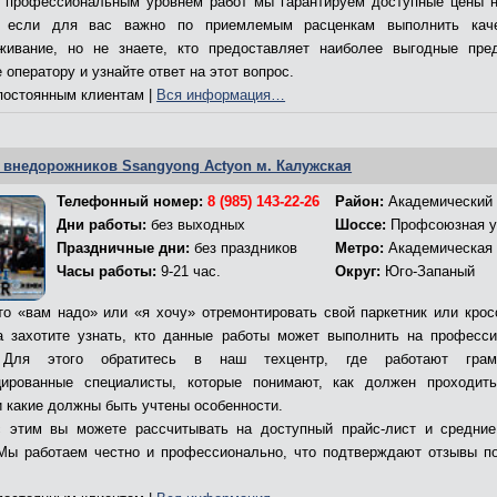
 профессиональным уровнем работ мы гарантируем доступные цены н
, если для вас важно по приемлемым расценкам выполнить каче
живание, но не знаете, кто предоставляет наиболее выгодные пре
 оператору и узнайте ответ на этот вопрос.
остоянным клиентам |
Вся информация…
 внедорожников Ssangyong Actyon м. Калужская
Телефонный номер:
8 (985) 143-22-26
Район:
Академический
Дни работы:
без выходных
Шоссе:
Профсоюзная у
Праздничные дни:
без праздников
Метро:
Академическая
Часы работы:
9-21 час.
Округ:
Юго-Запаный
то «вам надо» или «я хочу» отремонтировать свой паркетник или крос
а захотите узнать, кто данные работы может выполнить на професс
 Для этого обратитесь в наш техцентр, где работают гра
ированные специалисты, которые понимают, как должен проходит
и какие должны быть учтены особенности.
 этим вы можете рассчитывать на доступный прайс-лист и средни
Мы работаем честно и профессионально, что подтверждают отзывы п
.