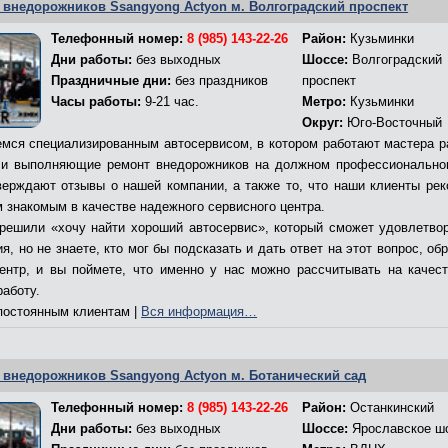
 внедорожников Ssangyong Actyon м. Волгоградский проспект
Телефонный номер:
8 (985) 143-22-26
Район:
Кузьминки
Дни работы:
без выходных
Шоссе:
Волгоградский
Праздничные дни:
без праздников
проспект
Часы работы:
9-21 час.
Метро:
Кузьминки
Округ:
Юго-Восточный
мся специализированным автосервисом, в котором работают мастера р
и выполняющие ремонт внедорожников на должном профессионально
верждают отзывы о нашей компании, а также то, что наши клиенты ре
м знакомым в качестве надежного сервисного центра.
решили «хочу найти хороший автосервис», который сможет удовлетво
я, но не знаете, кто мог бы подсказать и дать ответ на этот вопрос, об
ентр, и вы поймете, что именно у нас можно рассчитывать на качес
работу.
остоянным клиентам |
Вся информация…
 внедорожников Ssangyong Actyon м. Ботанический сад
Телефонный номер:
8 (985) 143-22-26
Район:
Останкинский
Дни работы:
без выходных
Шоссе:
Ярославское ш