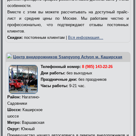
особенности.
Вместе с этим вы можете рассчитывать на доступный прайс-
лист и средние цены по Москве. Мы работаем честно и
профессионально, что подтверждают отзывы постоянных
клиентов.
Скидки:
постоянным клиентам |
Вся информация…
Центр внедорожников Ssangyong Actyon м. Каширская
Телефонный номер:
8 (985) 143-22-26
Дни работы:
без выходных
Праздничные дни:
без праздников
Часы работы:
9-21 час.
Район:
Нагатино-
Садовники
Шоссе:
Каширское
шоссе
Метро:
Варшавская
Округ:
Южный
Преимущество нашего автосервиса в ремонте внедорожников и