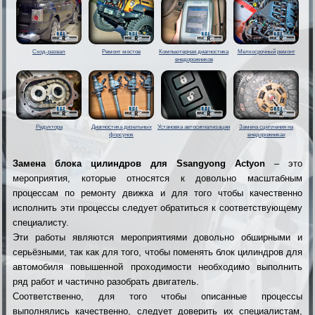
Сход-развал
Ремонт мостов
Компьютерная диагностика
Мелкосрочный ремонт
внедорожников
Редуктора
Диагностика дизельных
Установка автосигнализации
Замена сцепления на
форсунок
внедорожниках
Замена блока цилиндров для Ssangyong Actyon
– это
мероприятия, которые относятся к довольно масштабным
процессам по ремонту движка и для того чтобы качественно
исполнить эти процессы следует обратиться к соответствующему
специалисту.
Эти работы являются мероприятиями довольно обширными и
серьёзными, так как для того, чтобы поменять блок цилиндров для
автомобиля повышенной проходимости необходимо выполнить
ряд работ и частично разобрать двигатель.
Соответственно, для того чтобы описанные процессы
выполнялись качественно, следует доверить их специалистам,