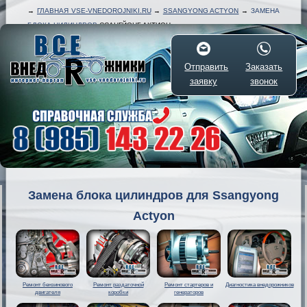
→
ГЛАВНАЯ VSE-VNEDOROJNIKI.RU
→
SSANGYONG ACTYON
→
ЗАМЕНА
БЛОКА ЦИЛИНДРОВ
ССАНГЙОНГ АКТИОН
Отправить
Заказать
заявку
звонок
Замена блока цилиндров для Ssangyong
Actyon
Ремонт бензинового
Ремонт раздаточной
Ремонт стартеров и
Диагностика внедорожников
двигателя
коробки
генераторов