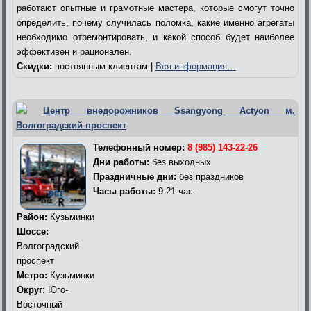
работают опытные и грамотные мастера, которые смогут точно
определить, почему случилась поломка, какие именно агрегаты
необходимо отремонтировать, и какой способ будет наиболее
эффективен и рационален.
Скидки:
постоянным клиентам |
Вся информация…
Центр внедорожников Ssangyong Actyon м.
Волгоградский проспект
Телефонный номер:
8 (985) 143-22-26
Дни работы:
без выходных
Праздничные дни:
без праздников
Часы работы:
9-21 час.
Район:
Кузьминки
Шоссе:
Волгоградский
проспект
Метро:
Кузьминки
Округ:
Юго-
Восточный