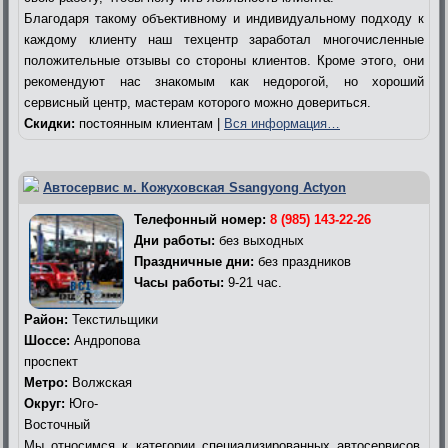
Благодаря такому объективному и индивидуальному подходу к
каждому клиенту наш техцентр заработал многочисленные
положительные отзывы со стороны клиентов. Кроме этого, они
рекомендуют нас знакомым как недорогой, но хороший
сервисный центр, мастерам которого можно довериться.
Скидки:
постоянным клиентам |
Вся информация…
Автосервис м. Кожуховская Ssangyong Actyon
Телефонный номер:
8 (985) 143-22-26
Дни работы:
без выходных
Праздничные дни:
без праздников
Часы работы:
9-21 час.
Район:
Текстильщики
Шоссе:
Андропова
проспект
Метро:
Волжская
Округ:
Юго-
Восточный
Мы относимся к категории специализированных автосервисов,