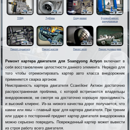
ТНВД
Турбины
Сход развал
Кузовной ремонт
внедорожников
Ремонт глушителя
Ремонт мостов
Ремонт мкпп
Ремонт рулевых реек
Ремонт картера двигателя для Ssangyong Actyon
включает в
себя восстановление целостности данного элемента. Нередко для
того чтобы отремонтировать картер авто класса внедорожник
применяется сварка аргоном.
Неисправность картера двигателя Ссангйонг Актион достаточно
распространенная проблема, с которой встречаются владельцы
внедорожников, не смотря на достаточно хорошую проходимость
и высокий клиренс. Из-за низкого качества дорог получается, что
камни или ямы – главный враг для картера двигателя. При трении
или ударе о посторонний предмет картер двигателя внедорожника
можно серьезно повредить. Поврежденный картер может вывести
из строя работу всего двигателя.