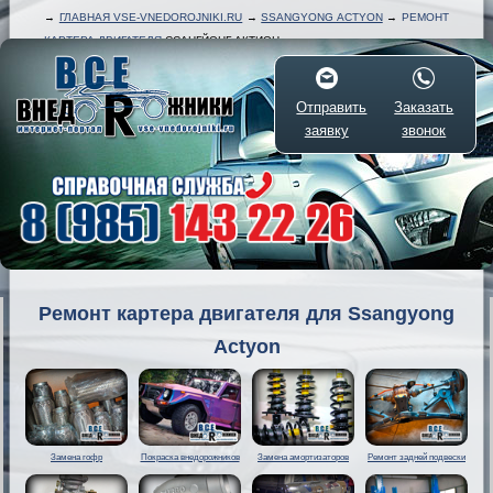
→
ГЛАВНАЯ VSE-VNEDOROJNIKI.RU
→
SSANGYONG ACTYON
→
РЕМОНТ
КАРТЕРА ДВИГАТЕЛЯ
ССАНГЙОНГ АКТИОН
Отправить
Заказать
заявку
звонок
Ремонт картера двигателя для Ssangyong
Actyon
Замена гофр
Покраска внедорожников
Замена амортизаторов
Ремонт задней подвески