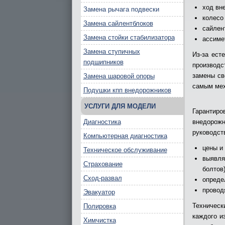
ход вн
Замена рычага подвески
колесо
Замена сайлентблоков
сайлен
Замена стойки стабилизатора
ассиме
Замена ступичных
Из-за ест
подшипников
производс
замены св
Замена шаровой опоры
самым мех
Подушки кпп внедорожников
УСЛУГИ ДЛЯ МОДЕЛИ
Гарантир
Диагностика
внедорож
руководст
Компьютерная диагностика
цены и
Техническое обслуживание
выявля
Страхование
болтов
Сход-развал
опреде
провод
Эвакуатор
Техническ
Полировка
каждого и
Химчистка