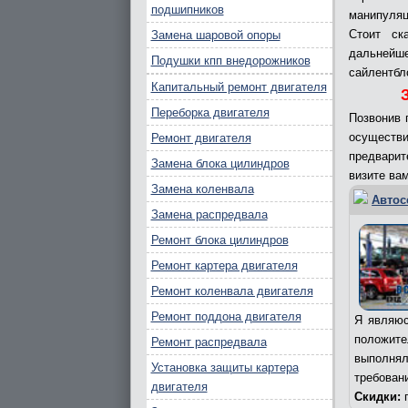
подшипников
манипуляц
Стоит ск
Замена шаровой опоры
дальнейш
Подушки кпп внедорожников
сайлентбл
Капитальный ремонт двигателя
Переборка двигателя
Позвонив 
осущест
Ремонт двигателя
предварит
Замена блока цилиндров
визите ва
Замена коленвала
Автос
Замена распредвала
Ремонт блока цилиндров
Ремонт картера двигателя
Ремонт коленвала двигателя
Ремонт поддона двигателя
Я являюс
положит
Ремонт распредвала
выполня
Установка защиты картера
требован
двигателя
Скидки:
п