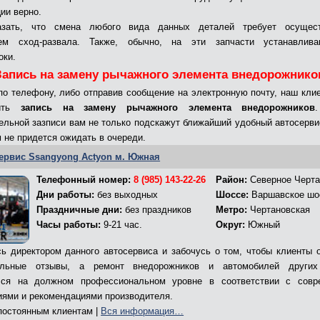
ии верно.
азать, что смена любого вида данных деталей требует осущес
ем сход-развала. Также, обычно, на эти запчасти устанавлив
оки.
Запись на замену рычажного элемента внедорожнико
по телефону, либо отправив сообщение на электронную почту, наш кли
вить
запись на замену рычажного элемента внедорожников
ельной зазписи вам не только подскажут ближайший удобный автосервис
м не придется ожидать в очереди.
ервис Ssangyong Actyon м. Южная
Телефонный номер:
8 (985) 143-22-26
Район:
Северное Черта
Дни работы:
без выходных
Шоссе:
Варшавское шо
Праздничные дни:
без праздников
Метро:
Чертановская
Часы работы:
9-21 час.
Округ:
Южный
ь директором данного автосервиса и забочусь о том, чтобы клиенты 
ельные отзывы, а ремонт внедорожников и автомобилей других
лся на должном профессиональном уровне в соответствии с совр
иями и рекомендациями производителя.
остоянным клиентам |
Вся информация…