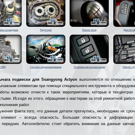
темы охлаждения
Редуктора
Ремонт мкпп
Диагности
ТНВД
Система кондиционирования
Установка автосигнализации
Ремонт гл
ычага подвески для Ssangyong Actyon
выполняется по отношению к
ычажным элементам при помощи специального инструмента и оборудова
боты возможно отнести к таких мероприятиям, которые в техцентрах
стыми. Исходя из этого, обращение к мастерам за этой ремонтной работо
ыполнения работ.
ужении факта того, что данные детали прогнулись, необходимо их сроч
 элемент – всегда опасность. Большая опасность в деформации
 передних. Автолюбителю стоит обратить внимание на данные запчас