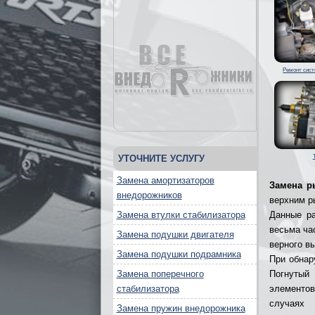
Ремонт сис
УТОЧНИТЕ УСЛУГУ
Замена амортизаторов
Замена р
внедорожников
верхним р
Замена втулки стабилизатора
Данные ра
весьма ча
Замена подушки двигателя
верного в
Замена подушки подрамника
При обнар
Замена поперечного
Погнутый
стабилизатора
элементов
случаях
Замена пружин внедорожника