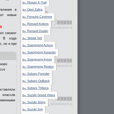
Nissan X-Trail
Вн.
твления в
Opel Zafira
Вн.
ают новые
Porsche Cayenne
Вн.
Renault Koleos
Вн.
в
Renault Duster
Вн.
ент сможет
Skoda Yeti
. В ходе
Вн.
, но и при
Ssangyong Actyon
Вн.
Ssangyong Korando
Вн.
Ssangyong Kyron
Вн.
ново
Ssangyong Rexton
Вн.
ссе
Subaru Forester
Вн.
Subaru Outback
Вн.
Subaru Tribeca
Вн.
оставляли
 классов
Suzuki Grand Vitara
Вн.
еменными
Suzuki Jimny
Вн.
Suzuki Sx4
Вн.