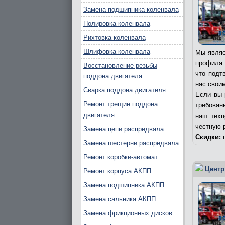
Замена подшипника коленвала
Полировка коленвала
Рихтовка коленвала
Шлифовка коленвала
Мы являе
профиля 
Восстановление резьбы
что подт
поддона двигателя
нас свои
Сварка поддона двигателя
Если вы 
Ремонт трещин поддона
требовани
двигателя
наш техц
честную 
Замена цепи распредвала
Скидки:
п
Замена шестерни распредвала
Ремонт коробки-автомат
Центр
Ремонт корпуса АКПП
Замена подшипника АКПП
Замена сальника АКПП
Замена фрикционных дисков