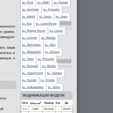
Ford
GMC
Honda
Вн.
Вн.
Вн.
Hummer
Hyundai
Вн.
Вн.
Infiniti
Isuzu
Jeep
Вн.
Вн.
Вн.
Kia
Land Rover
Вн.
Вн.
азличного
Range Rover
Lexus
Вн.
Вн.
м уровне,
комендуют
Lincoln
Mazda
Вн.
Вн.
Mercedes
Mini
Вн.
Вн.
рить ваши
Mitsubishi
Nissan
Вн.
Вн.
ратитесь в
твенную и
Opel
Porsche
Вн.
Вн.
Renault
Skoda
Вн.
Вн.
SsangYong
Subaru
Вн.
Вн.
Suzuki
Toyota
Вн.
Вн.
Volkswagen
Volvo
Вн.
Вн.
МОДИФИКАЦИИ МОДЕЛИ
оссе
3
Об-м
Привод
Кзв.
Дв.
Об-м см
ый
2.0
1998
Полный
D20DT