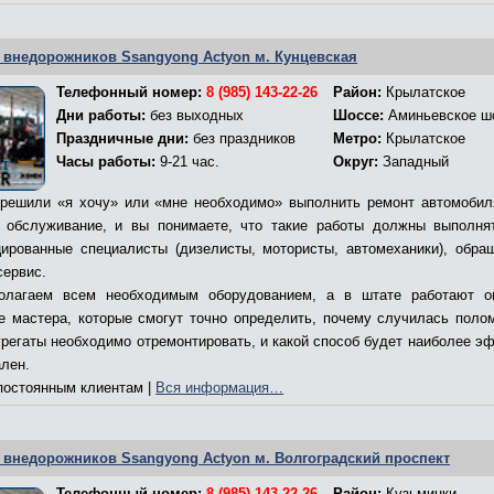
 внедорожников Ssangyong Actyon м. Кунцевская
Телефонный номер:
8 (985) 143-22-26
Район:
Крылатское
Дни работы:
без выходных
Шоссе:
Аминьевское ш
Праздничные дни:
без праздников
Метро:
Крылатское
Часы работы:
9-21 час.
Округ:
Западный
решили «я хочу» или «мне необходимо» выполнить ремонт автомобил
 обслуживание, и вы понимаете, что такие работы должны выполня
ированные специалисты (дизелисты, мотористы, автомеханики), обра
сервис.
олагаем всем необходимым оборудованием, а в штате работают о
е мастера, которые смогут точно определить, почему случилась полом
грегаты необходимо отремонтировать, и какой способ будет наиболее э
ален.
остоянным клиентам |
Вся информация…
 внедорожников Ssangyong Actyon м. Волгоградский проспект
Телефонный номер:
8 (985) 143-22-26
Район:
Кузьминки