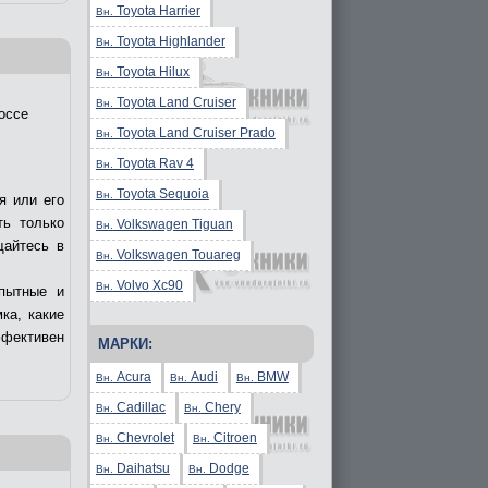
Toyota Harrier
Вн.
Toyota Highlander
Вн.
Toyota Hilux
Вн.
Toyota Land Cruiser
Вн.
оссе
Toyota Land Cruiser Prado
Вн.
Toyota Rav 4
Вн.
Toyota Sequoia
Вн.
я или его
ть только
Volkswagen Tiguan
Вн.
щайтесь в
Volkswagen Touareg
Вн.
Volvo Xc90
Вн.
пытные и
ка, какие
ффективен
МАРКИ:
Acura
Audi
BMW
Вн.
Вн.
Вн.
Cadillac
Chery
Вн.
Вн.
Chevrolet
Citroen
Вн.
Вн.
Daihatsu
Dodge
Вн.
Вн.