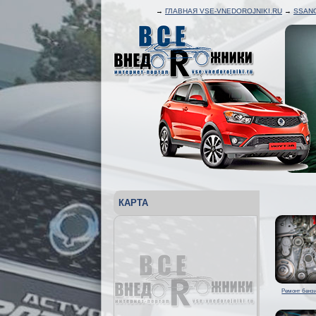
→
ГЛАВНАЯ VSE-VNEDOROJNIKI.RU
→
SSAN
КАРТА
Ремонт бензи