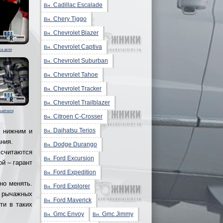
Cadillac Escalade
Вн.
Chery Tiggo
Вн.
Chevrolet Blazer
Вн.
Chevrolet Captiva
Вн.
ка акпп
Chevrolet Suburban
Вн.
Chevrolet Tahoe
Вн.
Chevrolet Tracker
Вн.
Chevrolet Trailblazer
Вн.
ушителя
Citroen C-Crosser
Вн.
Daihatsu Terios
 нижним и
Вн.
ния.
Dodge Durango
Вн.
 считаются
Ford Excursion
Вн.
й – гарант
Ford Expedition
Вн.
но менять.
Ford Explorer
Вн.
 рычажных
Ford Maverick
Вн.
ти в таких
Gmc Envoy
Gmc Jimmy
Вн.
Вн.