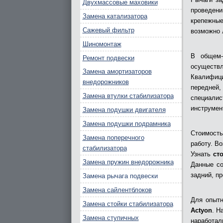
Двухмассовые маховики
проведен
Замена катализатора
крепежные
Сажевый фильтр
возможно 
Шиномонтаж
В общем-
Ремонт подвески
осуществл
Замена амортизаторов
Квалифиц
внедорожников
передней,
Замена втулки стабилизатора
специали
инструмен
Замена подушки двигателя
Замена подушки подрамника
Стоимость
Замена поперечного
работу. В
стабилизатора
Узнать
ст
Замена пружин внедорожника
Данные со
задний, п
Замена рычага подвески
Замена сайлентблоков
Для опытн
Замена стойки стабилизатора
Actyon
. Н
Замена ступичных
наработал