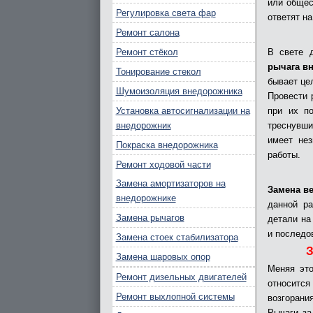
или общес
Регулировка света фар
ответят на
Ремонт салона
Ремонт стёкол
В свете 
рычага в
Тонирование стекол
бывает це
Шумоизоляция внедорожника
Провести 
Установка автосигнализации на
при их по
внедорожник
треснувши
имеет нез
Покраска внедорожника
работы.
Ремонт ходовой части
Замена амортизаторов на
Замена в
внедорожнике
данной ра
Замена рычагов
детали на
и последо
Замена стоек стабилизатора
З
Замена шаровых опор
Меняя это
Ремонт дизельных двигателей
относится
Ремонт выхлопной системы
возгорани
Рычаги за