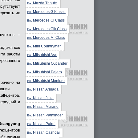
Mazda Tribute
Вн.
сутствуют
Mercedes G Klasse
Вн.
срезать их
Mercedes Gl Class
Вн.
Mercedes Glk Class
Вн.
пунктов –
Mercedes Ml Class
Вн.
Mini Countryman
Вн.
ходима как
ыта работы
Mitsubishi Asx
Вн.
рованного
Mitsubishi Outlander
Вн.
Mitsubishi Pajero
Вн.
Mitsubishi Montero
Вн.
трачено на
ляции.
Nissan Armada
Вн.
ll-центра.
Nissan Juke
Вн.
передний и
Nissan Murano
Вн.
Nissan Pathfinder
Вн.
Ssangyong
Nissan Patrol
Вн.
 техцентров
Nissan Qashqai
Вн.
еобходимые