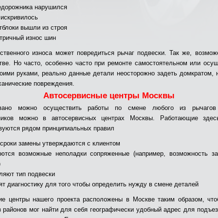
едорожника нарушился
 искривилось
тблоки вышли из строя
тричный износ шин
ественного износа может повредиться рычаг подвески. Так же, возмож
тве. Но часто, особенно часто при ремонте самостоятельном или осу
оими руками, реально данные детали неосторожно задеть домкратом, 
анические повреждения.
Автосервисные центры Москвы
овано можно осуществить работы по смене любого из рычагов
ников можно в автосервисных центрах Москвы. Работающие здес
вуются рядом принципиальных правил
 сроки замены утверждаются с клиентом
ются возможные неполадки сопряженные (например, возможность за
)
ляют тип подвески
ят диагностику для того чтобы определить нужду в смене деталей
ие центры нашего проекта расположены в Москве таким образом, чт
з районов мог найти для себя географически удобный адрес для подъез