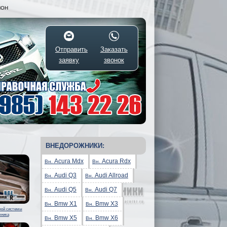
ИОН
Отправить
Заказать
заявку
звонок
ВНЕДОРОЖНИКИ:
Acura Mdx
Acura Rdx
Вн.
Вн.
Audi Q3
Audi Allroad
Вн.
Вн.
Audi Q5
Audi Q7
Вн.
Вн.
Bmw X1
Bmw X3
Вн.
Вн.
ной системы
жника
Bmw X5
Bmw X6
Вн.
Вн.