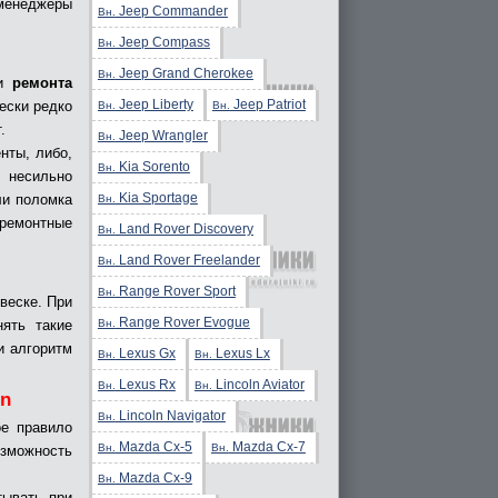
 менеджеры
Jeep Commander
Вн.
Jeep Compass
Вн.
Jeep Grand Cherokee
Вн.
ти
ремонта
Jeep Liberty
Jeep Patriot
ески редко
Вн.
Вн.
.
Jeep Wrangler
Вн.
нты, либо,
Kia Sorento
Вн.
ь несильно
Kia Sportage
ли поломка
Вн.
 ремонтные
Land Rover Discovery
Вн.
Land Rover Freelander
Вн.
Range Rover Sport
Вн.
веске. При
Range Rover Evogue
Вн.
нять такие
и алгоритм
Lexus Gx
Lexus Lx
Вн.
Вн.
Lexus Rx
Lincoln Aviator
Вн.
Вн.
on
Lincoln Navigator
Вн.
ое правило
Mazda Cx-5
Mazda Cx-7
Вн.
Вн.
озможность
Mazda Cx-9
Вн.
тывать при