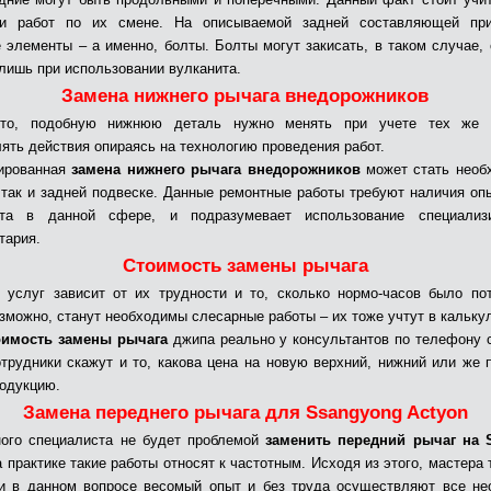
ии работ по их смене. На описываемой задней составляющей при
 элементы – а именно, болты. Болты могут закисать, в таком случае, 
лишь при использовании вулканита.
Замена нижнего рычага внедорожников
то, подобную нижнюю деталь нужно менять при учете тех же 
ять действия опираясь на технологию проведения работ.
ированная
замена нижнего рычага внедорожников
может стать необ
 так и задней подвеске. Данные ремонтные работы требуют наличия оп
ста в данной сфере, и подразумевает использование специализи
тария.
Стоимость замены рычага
 услуг зависит от их трудности и то, сколько нормо-часов было по
озможно, станут необходимы слесарные работы – их тоже учтут в кальку
оимость замены рычага
джипа реально у консультантов по телефону ca
трудники скажут и то, какова цена на новую верхний, нижний или же 
родукцию.
Замена переднего рычага для Ssangyong Actyon
ого специалиста не будет проблемой
заменить передний рычаг на 
а практике такие работы относят к частотным. Исходя из этого, мастера
и в данном вопросе весомый опыт и без труда осуществляют все н