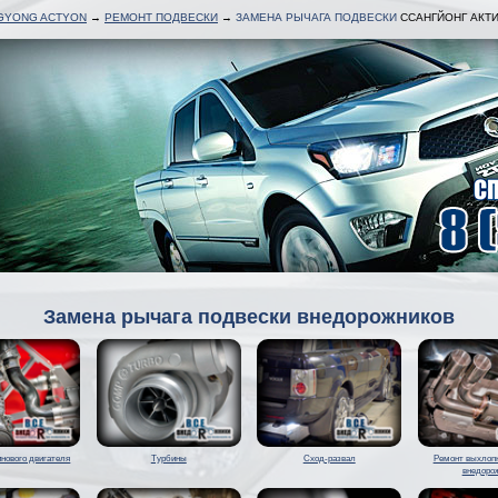
GYONG ACTYON
→
РЕМОНТ ПОДВЕСКИ
→
ЗАМЕНА РЫЧАГА ПОДВЕСКИ
ССАНГЙОНГ АКТ
Замена рычага подвески внедорожников
нового двигателя
Турбины
Сход-развал
Ремонт выхлоп
внедоро