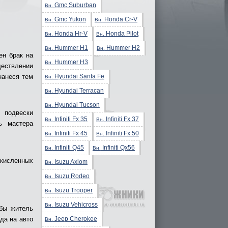
Gmc Suburban
Вн.
Gmc Yukon
Honda Cr-V
Вн.
Вн.
Honda Hr-V
Honda Pilot
Вн.
Вн.
Hummer H1
Hummer H2
Вн.
Вн.
ен брак на
Hummer H3
Вн.
ществлении
Hyundai Santa Fe
нанеся тем
Вн.
Hyundai Terracan
Вн.
Hyundai Tucson
Вн.
 подвески
Infiniti Fx 35
Infiniti Fx 37
Вн.
Вн.
ь мастера
Infiniti Fx 45
Infiniti Fx 50
Вн.
Вн.
Infiniti Q45
Infiniti Qx56
Вн.
Вн.
кисленных
Isuzu Axiom
Вн.
Isuzu Rodeo
Вн.
Isuzu Trooper
Вн.
Isuzu Vehicross
Вн.
обы житель
Jeep Cherokee
да на авто
Вн.