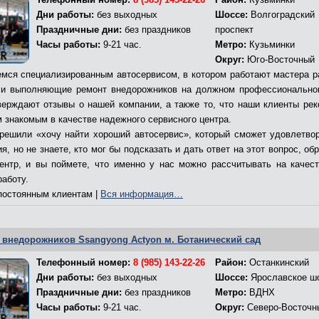
Дни работы:
без выходных
Шоссе:
Волгоградский
Праздничные дни:
без праздников
проспект
Часы работы:
9-21 час.
Метро:
Кузьминки
Округ:
Юго-Восточный
мся специализированным автосервисом, в котором работают мастера р
и выполняющие ремонт внедорожников на должном профессионально
верждают отзывы о нашей компании, а также то, что наши клиенты ре
м знакомым в качестве надежного сервисного центра.
решили «хочу найти хороший автосервис», который сможет удовлетво
я, но не знаете, кто мог бы подсказать и дать ответ на этот вопрос, об
ентр, и вы поймете, что именно у нас можно рассчитывать на качес
работу.
остоянным клиентам |
Вся информация…
 внедорожников Ssangyong Actyon м. Ботанический сад
Телефонный номер:
8 (985) 143-22-26
Район:
Останкинский
Дни работы:
без выходных
Шоссе:
Ярославское ш
Праздничные дни:
без праздников
Метро:
ВДНХ
Часы работы:
9-21 час.
Округ:
Северо-Восточн