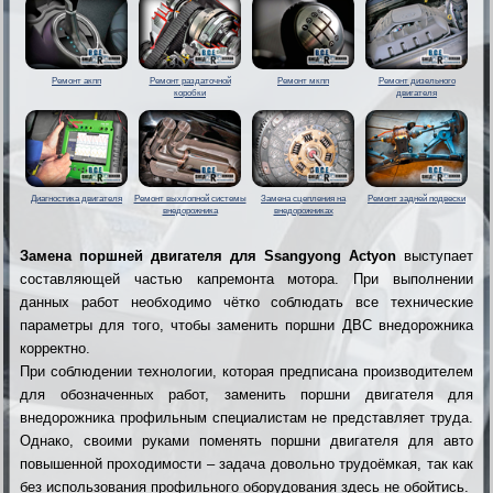
Ремонт акпп
Ремонт раздаточной
Ремонт мкпп
Ремонт дизельного
коробки
двигателя
Диагностика двигателя
Ремонт выхлопной системы
Замена сцепления на
Ремонт задней подвески
внедорожника
внедорожниках
Замена поршней двигателя для Ssangyong Actyon
выступает
составляющей частью капремонта мотора. При выполнении
данных работ необходимо чётко соблюдать все технические
параметры для того, чтобы заменить поршни ДВС внедорожника
корректно.
При соблюдении технологии, которая предписана производителем
для обозначенных работ, заменить поршни двигателя для
внедорожника профильным специалистам не представляет труда.
Однако, своими руками поменять поршни двигателя для авто
повышенной проходимости – задача довольно трудоёмкая, так как
без использования профильного оборудования здесь не обойтись.