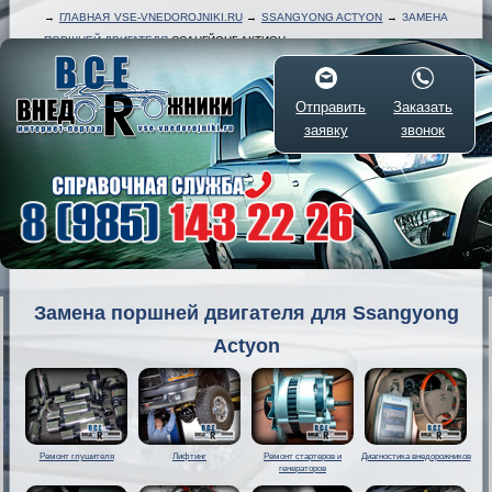
→
ГЛАВНАЯ VSE-VNEDOROJNIKI.RU
→
SSANGYONG ACTYON
→
ЗАМЕНА
ПОРШНЕЙ ДВИГАТЕЛЯ
ССАНГЙОНГ АКТИОН
Отправить
Заказать
заявку
звонок
Замена поршней двигателя для Ssangyong
Actyon
Ремонт глушителя
Лифтинг
Ремонт стартеров и
Диагностика внедорожников
генераторов