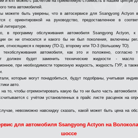
ии и кпп можно с расчётом на приемлемую стоимость в нашем центре д
ого типа автомобилей.
ы можете быть уверены, что в автосервисе для Ssangyong Actyon 
тся с ориентировкой на руководство, предоставленное в соотве
ой литературе.
но, в программу обслуживания автомобиля Ssangyong Actyon, к
ции он ни относился и какого бы ни был поколения, включены рег
ия, относящиеся к первому (ТО-1), второму или ТО-3 (большому ТО).
 техобслуживания автомобиля, как это и положено, согласно те
ист должен будет заменить технические жидкости - масло м
ионное, при необходимости тормозную жидкость, жидкость ГУР, а такж
и.
али, которые могут понадобиться, будут подобраны, учитывая инди
тики авто.
 на то, чтобы отремонтировать какую бы то ни было часть автомобиля
ссчитывается с учётом установленных в прайс листе расценок на оп
лучае, невозможно навскидку сказать, какой может быть цена на об
ервис для автомобиля Ssangyong Actyon на Волокол
шоссе