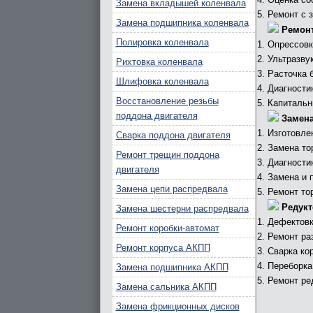
Замена вкладышей коленвала
Ремонт с 
Замена подшипника коленвала
Ремонт
Полировка коленвала
Опрессовк
Ультразву
Рихтовка коленвала
Расточка 
Шлифовка коленвала
Диагности
Восстановление резьбы
Капитальн
поддона двигателя
Замена
Изготовле
Сварка поддона двигателя
Замена то
Ремонт трещин поддона
Диагности
двигателя
Замена и 
Замена цепи распредвала
Ремонт то
Редукт
Замена шестерни распредвала
Дефектовк
Ремонт коробки-автомат
Ремонт ра
Ремонт корпуса АКПП
Сварка ко
Переборка
Замена подшипника АКПП
Ремонт ре
Замена сальника АКПП
Замена фрикционных дисков