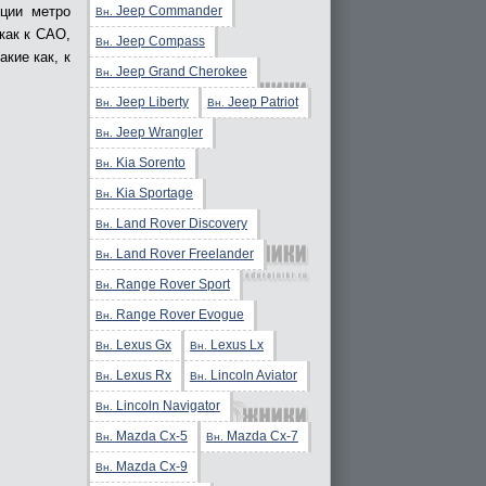
Jeep Commander
-ции метро
Вн.
как к САО,
Jeep Compass
Вн.
кие как, к
Jeep Grand Cherokee
Вн.
Jeep Liberty
Jeep Patriot
Вн.
Вн.
Jeep Wrangler
Вн.
Kia Sorento
Вн.
Kia Sportage
Вн.
Land Rover Discovery
Вн.
Land Rover Freelander
Вн.
Range Rover Sport
Вн.
Range Rover Evogue
Вн.
Lexus Gx
Lexus Lx
Вн.
Вн.
Lexus Rx
Lincoln Aviator
Вн.
Вн.
Lincoln Navigator
Вн.
Mazda Cx-5
Mazda Cx-7
Вн.
Вн.
Mazda Cx-9
Вн.