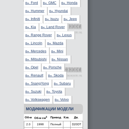
Ford
GMC
Honda
Вн.
Вн.
Вн.
Hummer
Hyundai
Вн.
Вн.
Infiniti
Isuzu
Jeep
Вн.
Вн.
Вн.
Kia
Land Rover
Вн.
Вн.
Range Rover
Lexus
Вн.
Вн.
Lincoln
Mazda
Вн.
Вн.
Mercedes
Mini
Вн.
Вн.
Mitsubishi
Nissan
Вн.
Вн.
Opel
Porsche
Вн.
Вн.
Renault
Skoda
Вн.
Вн.
SsangYong
Subaru
Вн.
Вн.
Suzuki
Toyota
Вн.
Вн.
Volkswagen
Volvo
Вн.
Вн.
МОДИФИКАЦИИ МОДЕЛИ
3
Об-м
Привод
Кзв.
Дв.
Об-м см
2.0
1998
Полный
D20DT