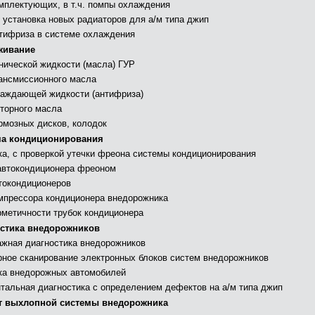
мплектующих, в т.ч. помпы охлаждения
 установка новых радиаторов для а/м типа джип
тифриза в системе охлаждения
живание
нической жидкости (масла) ГУР
ансмиссионного масла
аждающей жидкости (антифриза)
торного масла
рмозных дисков, колодок
а кондиционирования
ка, с проверкой утечки фреона системы кондиционирования
автокондиционера фреоном
токондиционеров
мпрессора кондиционера внедорожника
рметичности трубок кондиционера
стика внедорожников
жная диагностика внедорожников
ное сканирование электронных блоков систем внедорожников
ка внедорожных автомобилей
тальная диагностика с определением дефектов на а/м типа джип
 выхлопной системы внедорожника