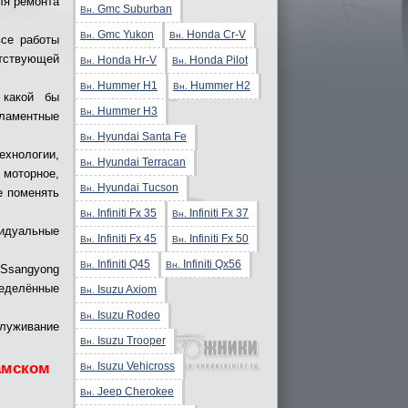
ля ремонта
Gmc Suburban
Вн.
Gmc Yukon
Honda Cr-V
Вн.
Вн.
все работы
тствующей
Honda Hr-V
Honda Pilot
Вн.
Вн.
Hummer H1
Hummer H2
Вн.
Вн.
 какой бы
Hummer H3
Вн.
ламентные
Hyundai Santa Fe
Вн.
хнологии,
Hyundai Terracan
Вн.
оторное,
Hyundai Tucson
Вн.
е поменять
Infiniti Fx 35
Infiniti Fx 37
Вн.
Вн.
видуальные
Infiniti Fx 45
Infiniti Fx 50
Вн.
Вн.
Infiniti Q45
Infiniti Qx56
Вн.
Вн.
 Ssangyong
ределённые
Isuzu Axiom
Вн.
Isuzu Rodeo
Вн.
служивание
Isuzu Trooper
Вн.
Isuzu Vehicross
амском
Вн.
Jeep Cherokee
Вн.