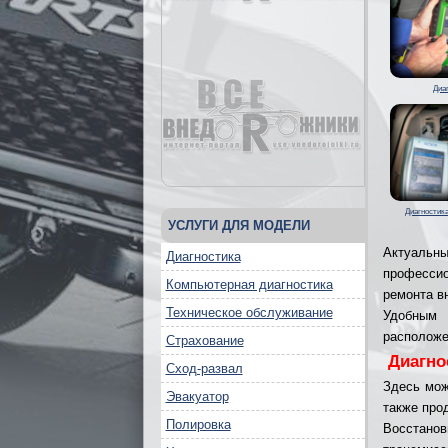
Диа
Диагностик
УСЛУГИ ДЛЯ МОДЕЛИ
Актуальны
Диагностика
профессио
Компьютерная диагностика
ремонта в
Техническое обслуживание
Удобным 
расположе
Страхование
Диагно
Сход-развал
Здесь мож
Эвакуатор
также про
Полировка
Восстано