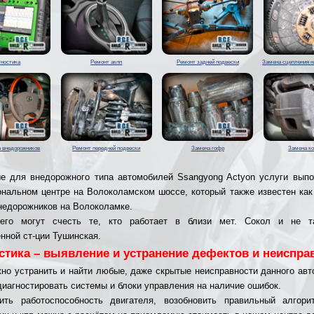
гностика
Ремонт акпп
Ремонт задней подвески
Замена сцепления н
а внедорожников
Ремонт передней подвески
Замена гофр
Замена к
е для внедорожного типа автомобилей Ssangyong Actyon услуги вып
нальном центре на Волоколамском шоссе, который также известен как
недорожников на Волоколамке.
его могут счесть те, кто работает в близи мет. Сокол и не т
нной ст-ции Тушинская.
стика – выявление и устранение дефектов и неиспра
но устранить и найти любые, даже скрытые неисправности данного авт
диагностировать системы и блоки управления на наличие ошибок.
вить работоспособность двигателя, возобновить правильный алгори