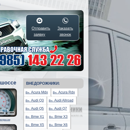
Я
Отправить
Заказать
заявку
звонок
 шоссе
ВНЕДОРОЖНИКИ:
Acura Mdx
Acura Rdx
Вн.
Вн.
Audi Q3
Audi Allroad
Вн.
Вн.
Audi Q5
Audi Q7
Вн.
Вн.
Bmw X1
Bmw X3
Вн.
Вн.
омпрессии
Bmw X5
Bmw X6
Вн.
Вн.