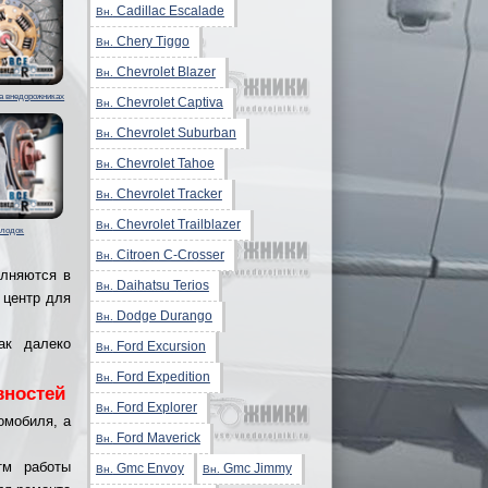
Cadillac Escalade
Вн.
Chery Tiggo
Вн.
Chevrolet Blazer
Вн.
а внедорожниках
Chevrolet Captiva
Вн.
Chevrolet Suburban
Вн.
Chevrolet Tahoe
Вн.
Chevrolet Tracker
Вн.
Chevrolet Trailblazer
Вн.
олодок
Citroen C-Crosser
Вн.
олняются в
Daihatsu Terios
Вн.
 центр для
Dodge Durango
Вн.
ак далеко
Ford Excursion
Вн.
Ford Expedition
Вн.
вностей
Ford Explorer
Вн.
омобиля, а
Ford Maverick
Вн.
тм работы
Gmc Envoy
Gmc Jimmy
Вн.
Вн.