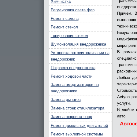
трансмисс
Химчистка
внедорожн
Регулировка света фар
Причем, В
Ремонт салона
выполняю
техническ
Ремонт стёкол
Безуслов
Тонирование стекол
модифика
Шумоизоляция внедорожника
мероприят
В рамках
Установка автосигнализации на
специал
внедорожник
трансмисс
Покраска внедорожника
расходник
Ремонт ходовой части
Любые дет
характерис
Замена амортизаторов на
Стоимость
внедорожнике
Actyon ра
Замена рычагов
услуги.
Замена стоек стабилизатора
В любом с
авто.
Замена шаровых опор
Автос
Ремонт дизельных двигателей
Ремонт выхлопной системы