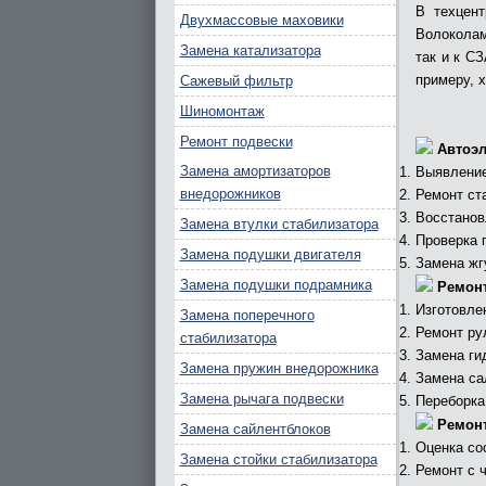
В техцент
Двухмассовые маховики
Волоколам
Замена катализатора
так и к С
примеру, 
Сажевый фильтр
Шиномонтаж
Ремонт подвески
Автоэл
Замена амортизаторов
Выявление
внедорожников
Ремонт ста
Восстанов
Замена втулки стабилизатора
Проверка 
Замена подушки двигателя
Замена жг
Замена подушки подрамника
Ремонт
Изготовле
Замена поперечного
Ремонт ру
стабилизатора
Замена ги
Замена пружин внедорожника
Замена са
Замена рычага подвески
Переборка
Ремонт
Замена сайлентблоков
Оценка со
Замена стойки стабилизатора
Ремонт с 