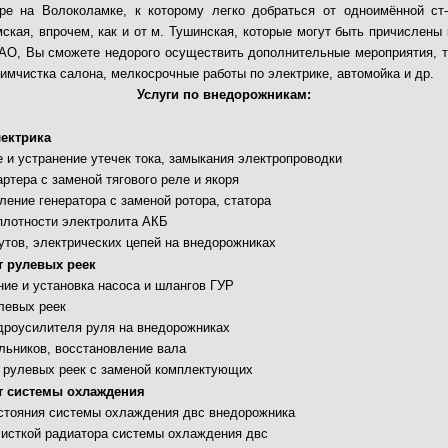
ре на Волоколамке, к которому легко добраться от одноимённой ст
ская, впрочем, как и от м. Тушинская, которые могут быть причислены 
ЗАО, Вы сможете недорого осуществить дополнительные мероприятия, та
химчистка салона, мелкосрочные работы по электрике, автомойка и др.
Услуги по внедорожникам:
ектрика
 и устранение утечек тока, замыкания электропроводки
ртера с заменой тягового реле и якоря
ление генератора с заменой ротора, статора
плотности электролита АКБ
утов, электрических цепей на внедорожниках
 рулевых реек
ние и установка насоса и шлангов ГУР
левых реек
дроусилителя руля на внедорожниках
льников, восстановление вала
 рулевых реек с заменой комплектующих
 системы охлаждения
стояния системы охлаждения двс внедорожника
чисткой радиатора системы охлаждения двс