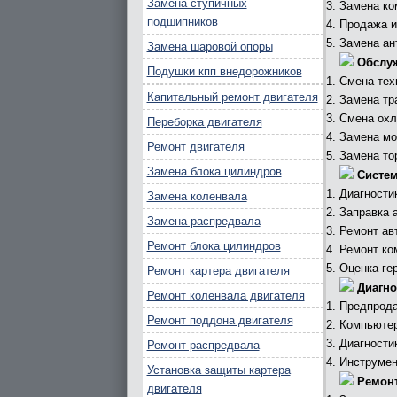
Замена ступичных
Замена ко
подшипников
Продажа и
Замена ан
Замена шаровой опоры
Обслу
Подушки кпп внедорожников
Смена тех
Капитальный ремонт двигателя
Замена тр
Смена охл
Переборка двигателя
Замена мо
Ремонт двигателя
Замена то
Замена блока цилиндров
Систем
Диагности
Замена коленвала
Заправка 
Замена распредвала
Ремонт ав
Ремонт блока цилиндров
Ремонт ко
Оценка ге
Ремонт картера двигателя
Диагно
Ремонт коленвала двигателя
Предпрода
Ремонт поддона двигателя
Компьютер
Диагности
Ремонт распредвала
Инструмен
Установка защиты картера
Ремонт
двигателя