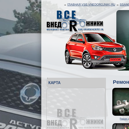
→
ГЛАВНАЯ VSE-VNEDOROJNIKI.RU
→
SSAN
Ремон
КАРТА
Ремонт 