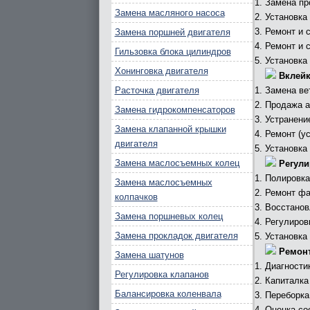
Замена пр
Замена масляного насоса
Установка
Ремонт и 
Замена поршней двигателя
Ремонт и 
Гильзовка блока цилиндров
Установка
Хонинговка двигателя
Вклейк
Расточка двигателя
Замена ве
Продажа а
Замена гидрокомпенсаторов
Устранени
Замена клапанной крышки
Ремонт (у
двигателя
Установка
Замена маслосъемных колец
Регули
Полировка
Замена маслосъемных
Ремонт фа
колпачков
Восстанов
Замена поршневых колец
Регулиров
Замена прокладок двигателя
Установка
Ремонт
Замена шатунов
Диагности
Регулировка клапанов
Капиталка
Балансировка коленвала
Переборка
Оценка со