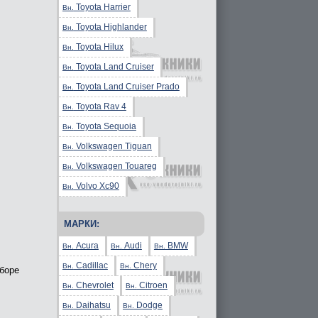
Toyota Harrier
Вн.
Toyota Highlander
Вн.
Toyota Hilux
Вн.
Toyota Land Cruiser
Вн.
Toyota Land Cruiser Prado
Вн.
Toyota Rav 4
Вн.
Toyota Sequoia
Вн.
Volkswagen Tiguan
Вн.
Volkswagen Touareg
Вн.
Volvo Xc90
Вн.
МАРКИ:
Acura
Audi
BMW
Вн.
Вн.
Вн.
Cadillac
Chery
Вн.
Вн.
сборе
Chevrolet
Citroen
Вн.
Вн.
Daihatsu
Dodge
Вн.
Вн.