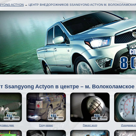
GYONG ACTYON
→
ЦЕНТР ВНЕДОРОЖНИКОВ SSANGYONG ACTYON М. ВОЛОКОЛАМСКА
т Ssangyong Actyon в центре – м. Волоколамское
рулевых реек
Сход развал
Ремонт мкпп
Измерение к