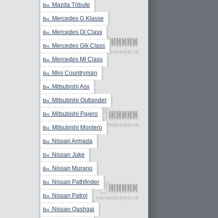
Mazda Tribute
Вн.
Mercedes G Klasse
Вн.
Mercedes Gl Class
Вн.
Mercedes Glk Class
Вн.
Mercedes Ml Class
Вн.
Mini Countryman
Вн.
Mitsubishi Asx
Вн.
Mitsubishi Outlander
Вн.
Mitsubishi Pajero
Вн.
Mitsubishi Montero
Вн.
Nissan Armada
Вн.
Nissan Juke
Вн.
Nissan Murano
Вн.
Nissan Pathfinder
Вн.
Nissan Patrol
Вн.
Nissan Qashqai
Вн.