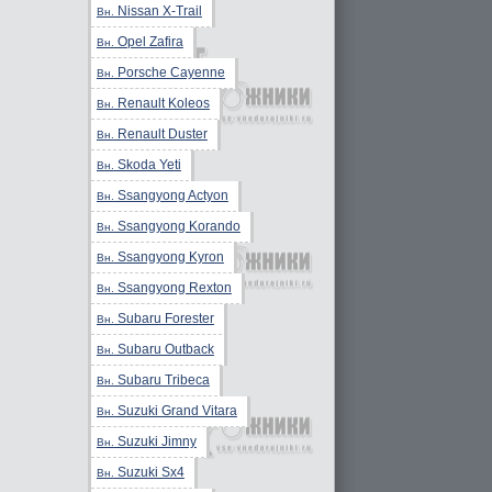
Nissan X-Trail
Вн.
Opel Zafira
Вн.
Porsche Cayenne
Вн.
Renault Koleos
Вн.
Renault Duster
Вн.
Skoda Yeti
Вн.
Ssangyong Actyon
Вн.
Ssangyong Korando
Вн.
Ssangyong Kyron
Вн.
Ssangyong Rexton
Вн.
Subaru Forester
Вн.
Subaru Outback
Вн.
Subaru Tribeca
Вн.
Suzuki Grand Vitara
Вн.
Suzuki Jimny
Вн.
Suzuki Sx4
Вн.