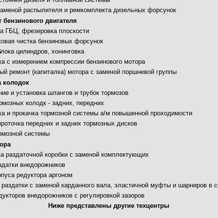
заменой распылителя и ремкомплекта дизельных форсунок
 бензинового двигателя
а ГБЦ, фрезеровка плоскости
ковая чистка бензиновых форсунок
блока цилиндров, хонинговка
ка с измерением компрессии бензинового мотора
ый ремонт (капиталка) мотора с заменой поршневой группы
 колодок
ние и установка шлангов и трубок тормозов
рмозных колодк - задних, передних
ка и прокачка тормозной системы а/м повышенной проходимости
проточка передних и задних тормозных дисков
рмозной системы
ора
а раздаточной коробки с заменой комплектующих
здатки внедорожников
рпуса редуктора аргоном
 раздатки с заменой карданного вала, эластичной муфты и шарниров в 
дукторов внедорожников с регулировкой зазоров
Ниже представлены другие техцентры