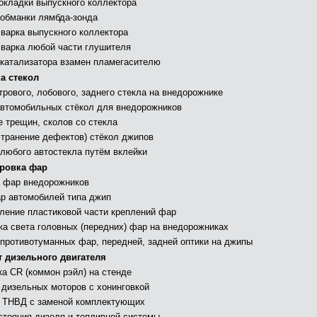
окладки выпускного коллектора
 обманки лямбда-зонда
сварка выпускного коллектора
сварка любой части глушителя
 катализатора взамен пламегасителю
а стекол
трового, лобового, заднего стекла на внедорожнике
втомобильных стёкол для внедорожников
е трещин, сколов со стекла
странение дефектов) стёкол джипов
 любого автостекла путём вклейки
ровка фар
 фар внедорожников
р автомобилей типа джип
ление пластиковой части креплений фар
ка света головных (передних) фар на внедорожниках
 противотуманных фар, передней, задней оптики на джипы
 дизельного двигателя
ка СR (коммон рэйл) на стенде
 дизельных моторов с хонинговкой
 ТНВД с заменой комплектующих
стояния дизеля и топливной системы