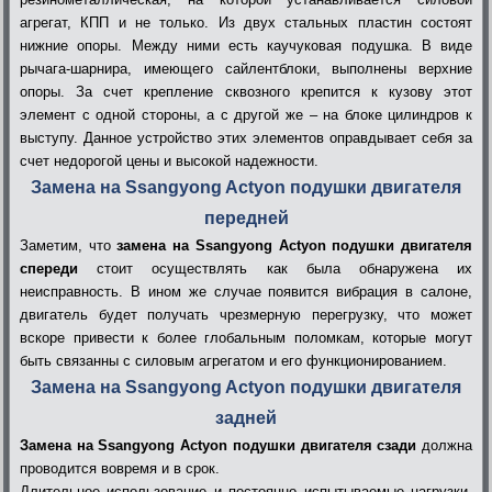
агрегат, КПП и не только. Из двух стальных пластин состоят
нижние опоры. Между ними есть каучуковая подушка. В виде
рычага-шарнира, имеющего сайлентблоки, выполнены верхние
опоры. За счет крепление сквозного крепится к кузову этот
элемент с одной стороны, а с другой же – на блоке цилиндров к
выступу. Данное устройство этих элементов оправдывает себя за
счет недорогой цены и высокой надежности.
Замена на Ssangyong Actyon подушки двигателя
передней
Заметим, что
замена на Ssangyong Actyon подушки двигателя
спереди
стоит осуществлять как была обнаружена их
неисправность. В ином же случае появится вибрация в салоне,
двигатель будет получать чрезмерную перегрузку, что может
вскоре привести к более глобальным поломкам, которые могут
быть связанны с силовым агрегатом и его функционированием.
Замена на Ssangyong Actyon подушки двигателя
задней
Замена на Ssangyong Actyon подушки двигателя сзади
должна
проводится вовремя и в срок.
Длительное использование и постоянно испытываемые нагрузки,