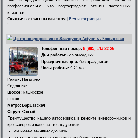
профессионально, что подтверждают отзывы постоянных
клиентов.
Скидки:
постоянным клиентам |
Вся информация…
Центр внедорожников Ssangyong Actyon м. Каширская
Телефонный номер:
8 (985) 143-22-26
Дни работы:
без выходных
Праздничные дни:
без праздников
Часы работы:
9-21 час.
Район:
Нагатино-
Садовники
Шоссе:
Каширское
шоссе
Метро:
Варшавская
Округ:
Южный
Преимущество нашего автосервиса в ремонте внедорожников и
кроссоверов заключает в следующем
мы имеем техническую базу
располагаем профессиональным оборудованием