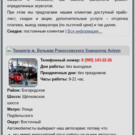
определенных агрегатов.
При этом мы предлагаем нашим клиентам доступный прайс-
лист, скидки и акции, дополнительные услуги – отсрочка
платежа, выезд эвакуатора (по льготной цене) и так далее.
Скидки:
постоянным клиентам |
Вся информация…
Техцентр м. Бульвар Рокоссовского Ssangyong Actyon
Телефонный номер:
8 (985) 143-22-26
Дни работы:
без выходных
Праздничные дни:
без праздников
Часы работы:
9-21 час.
Район:
Богородское
Шоссе:
Щёлковское
шоссе
Метро:
Улица
Подбельского
Округ:
Восточный
Автомобилисты выбирают наш автосервис потому что
мы имеет многолетний опыт работы на рынке автоуслуг