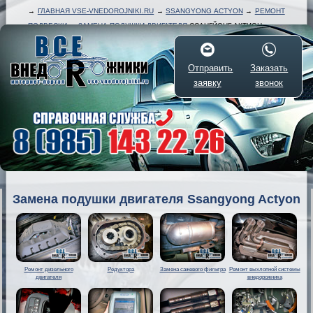
→
ГЛАВНАЯ VSE-VNEDOROJNIKI.RU
→
SSANGYONG ACTYON
→
РЕМОНТ
ПОДВЕСКИ
→
ЗАМЕНА ПОДУШКИ ДВИГАТЕЛЯ
ССАНГЙОНГ АКТИОН
Отправить
Заказать
заявку
звонок
Замена подушки двигателя Ssangyong Actyon
Ремонт дизельного
Редуктора
Замена сажевого фильтра
Ремонт выхлопной системы
двигателя
внедорожника