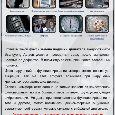
Диагностика акпп
Компьютерная диагностика
Замена свечей накаливания
Автоэлектрика
Установка автосигнализации
Лифтинг
Измерение компрессии
Замена сцепления на
внедорожниках
Отметим такой факт -
замена подушки двигателя
внедорожников
Ssangyong Actyon должна проводится сразу после выявления
наличия ее дефектов. В ином случае есть риск более глобальных
поломок.
Из-за нарушений в функционировании мотора может возникнуть
вибрация. Так же этот эффект возникает при нарушении
крепежных составляющих движка.
Степень комфортности салона не только зависит от качественной
шумоизоляции, но и в большой мере от верно функционирующей
виброизоляции. Но даже при великолепном функционировании и
того и другого, могут возникнуть дискомфортные ощущения,
вызванные проблемами, которые связаны с вибрацией двигателя.
Автосервисы, в которых проводят замену