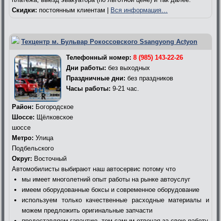
Скидки:
постоянным клиентам |
Вся информация…
Техцентр м. Бульвар Рокоссовского Ssangyong Actyon
Телефонный номер:
8 (985) 143-22-26
Дни работы:
без выходных
Праздничные дни:
без праздников
Часы работы:
9-21 час.
Район:
Богородское
Шоссе:
Щёлковское
шоссе
Метро:
Улица
Подбельского
Округ:
Восточный
Автомобилисты выбирают наш автосервис потому что
мы имеет многолетний опыт работы на рынке автоуслуг
имеем оборудованные боксы и современное оборудование
используем только качественные расходные материалы и
можем предложить оригинальные запчасти
предоставляем гарантию, тем самым отвечая за свою работу