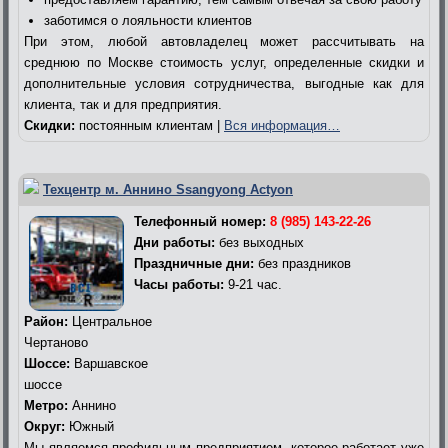
заботимся о лояльности клиентов
При этом, любой автовладелец может рассчитывать на
среднюю по Москве стоимость услуг, определенные скидки и
дополнительные условия сотрудничества, выгодные как для
клиента, так и для предприятия.
Скидки:
постоянным клиентам |
Вся информация…
Техцентр м. Аннино Ssangyong Actyon
Телефонный номер:
8 (985) 143-22-26
Дни работы:
без выходных
Праздничные дни:
без праздников
Часы работы:
9-21 час.
Район:
Центральное
Чертаново
Шоссе:
Варшавское
шоссе
Метро:
Аннино
Округ:
Южный
Мы являемся профильным предприятием, которое работает уже