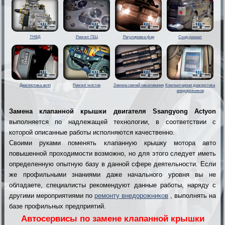
ТНВД
Ремонт ГБЦ
Регулировка фар
Сход-развал
Диагностика акпп
Ремонт мостов
Замена свечей накаливания
Компьютерная диагностика
внедорожников
Замена клапанной крышки двигателя Ssangyong Actyon
выполняется по надлежащей технологии, в соответствии с
которой описанные работы исполняются качественно.
Своими руками поменять клапанную крышку мотора авто
повышенной проходимости возможно, но для этого следует иметь
определенную опытную базу в данной сфере деятельности. Если
же профильными знаниями даже начального уровня вы не
обладаете, специалисты рекомендуют данные работы, наряду с
другими мероприятиями по
ремонту внедорожников
, выполнять на
базе профильных предприятий.
Автосервисы по замене клапанной крышки