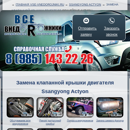
→
ГЛАВНАЯ VSE-VNEDOROJNIKI.RU
→
SSANGYONG ACTYON
→
ЗАМЕНА
КЛАПАННОЙ КРЫШКИ ДВИГАТЕЛЯ
ССАНГЙОНГ АКТИОН
Отправить
Заказать
заявку
звонок
Замена клапанной крышки двигателя
Ssangyong Actyon
Обслуживание акпп
Ремонт раздаточной
Покраска внедорожников
Замена сажевого фильтра
внедорожников
коробки