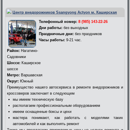
Центр внедорожников Ssangyong Actyon м. Каширская
Телефонный номер:
8 (985) 143-22-26
Дни работы:
без выходных
Праздничные дни:
без праздников
Часы работы:
9-21 час.
Район:
Нагатино-
Садовники
Шоссе:
Каширское
шоссе
Метро:
Варшавская
Округ:
Южный
Преимущество нашего автосервиса в ремонте внедорожников и
кроссоверов заключает в следующем
мы имеем техническую базу
располагаем профессиональным оборудованием
имеем оснащенные боксы и цехи
мастера понимают, как работать с моделями таких
автомобилей и как выполнять ремонт
Также мы предлагаем приемлемые цены на услуги ремонта и