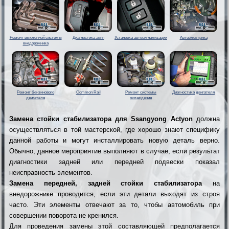
Ремонт выхлопной системы
Диагностика акпп
Установка автосигнализации
Автоэлектрика
внедорожника
Ремонт бензинового
Common Rail
Ремонт системы
Диагностика двигателя
двигателя
охлаждения
Замена стойки стабилизатора для Ssangyong Actyon
должна
осуществляться в той мастерской, где хорошо знают специфику
данной работы и могут инсталлировать новую деталь верно.
Обычно, данное мероприятие выполняют в случае, если результат
диагностики задней или передней подвески показал
неисправность элементов.
Замена передней, задней стойки стабилизатора
на
внедорожнике проводится, если эти детали выходят из строя
часто. Эти элементы отвечают за то, чтобы автомобиль при
совершении поворота не кренился.
Для проведения замены этой составляющей предполагается