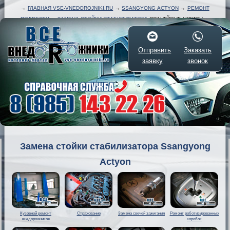
→
ГЛАВНАЯ VSE-VNEDOROJNIKI.RU
→
SSANGYONG ACTYON
→
РЕМОНТ
ПОДВЕСКИ
→
ЗАМЕНА СТОЙКИ СТАБИЛИЗАТОРА
ССАНГЙОНГ АКТИОН
Отправить
Заказать
заявку
звонок
Замена стойки стабилизатора Ssangyong
Actyon
Кузовной ремонт
Страхование
Замена свечей зажигания
Ремонт роботизированных
внедорожников
коробок