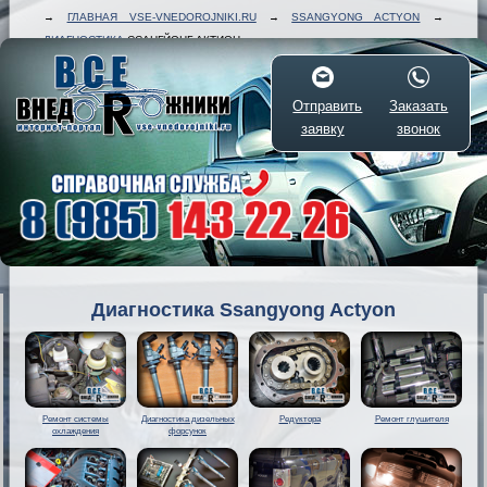
→
ГЛАВНАЯ VSE-VNEDOROJNIKI.RU
→
SSANGYONG ACTYON
→
ДИАГНОСТИКА
ССАНГЙОНГ АКТИОН
Отправить
Заказать
заявку
звонок
Диагностика Ssangyong Actyon
Ремонт системы
Диагностика дизельных
Редуктора
Ремонт глушителя
охлаждения
форсунок