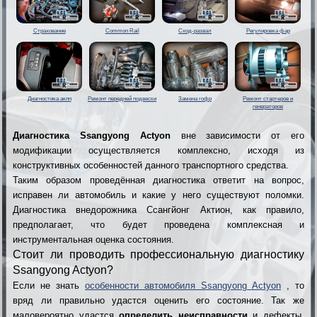
Страхование
Common Rail
Сход-развал
Регулировка фар
Диагностика акпп
Ремонт передней подвески
Замена гофр
Ремонт стартеров и
генераторов
Диагностика Ssangyong Actyon
вне зависимости от его
модификации осуществляется комплексно, исходя из
конструктивных особенностей данного транспортного средства.
Таким образом проведённая диагностика ответит на вопрос,
исправен ли автомобиль и какие у него существуют поломки.
Диагностика внедорожника Ссангйонг Актион, как правило,
предполагает, что будет проведена комплексная и
инструментальная оценка состояния.
Стоит ли проводить профессиональную диагностику
Ssangyong Actyon?
Если не знать
особенности автомобиля Ssangyong Actyon
, то
вряд ли правильно удастся оценить его состояние. Так же
маловероятно удастся
определить неисправности
и дефекты,