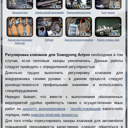
Автоэлектрика
Замена свечей накаливания
Замена амортизаторов
Сход-развал
Диагностика дизельных
Лифтинг
Диагностика внедорожников
Ремонт рулевых реек
форсунок
Регулировка клапанов для Ssangyong Actyon
необходима в том
случае, если тепловые зазоры увеличились. Данные работы
следует проводить с определенной регулярностью.
Довольно трудно выполнить регулировку клапанов для
внедорожника своими руками – в данном процессе следует
руководствоваться профильными знаниями и использовать
спецоборудование.
Нередко бывает, что вместе с выполнением обозначенных
мероприятий удобно прибегнуть также к осуществлению иных
работ по
ремонту внедорожников
-
техобслуживание
какого-либо
порядка, либо
диагностические процессы
.
Для того чтобы отрегулировать зазоры клапанов для автомобиля
повышенной проходимости качественно следует обратиться в