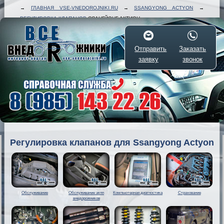
→
ГЛАВНАЯ VSE-VNEDOROJNIKI.RU
→
SSANGYONG ACTYON
→
РЕГУЛИРОВКА КЛАПАНОВ
ССАНГЙОНГ АКТИОН
Отправить
Заказать
заявку
звонок
Регулировка клапанов для Ssangyong Actyon
Обслуживание
Обслуживание акпп
Компьютерная диагностика
Страхование
внедорожников