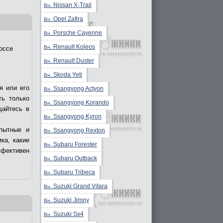
Nissan X-Trail
Вн.
Opel Zafira
Вн.
Porsche Cayenne
Вн.
Renault Koleos
Вн.
оссе
Renault Duster
Вн.
Skoda Yeti
Вн.
я или его
Ssangyong Actyon
Вн.
ть только
Ssangyong Korando
Вн.
щайтесь в
Ssangyong Kyron
Вн.
пытные и
Ssangyong Rexton
Вн.
ка, какие
Subaru Forester
Вн.
ффективен
Subaru Outback
Вн.
Subaru Tribeca
Вн.
Suzuki Grand Vitara
Вн.
Suzuki Jimny
Вн.
Suzuki Sx4
Вн.