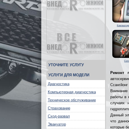
Компьютерн
Com
УТОЧНИТЕ УСЛУГУ
Ремонт 
УСЛУГИ ДЛЯ МОДЕЛИ
автосерви
Диагностика
Ссангйонг
Внимание 
Компьютерная диагностика
работы в 
Техническое обслуживание
случаях 
Страхование
гидроплит
Данный эл
Сход-развал
что данно
Эвакуатор
которые б