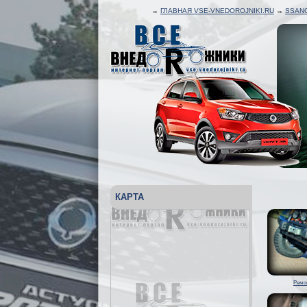
→
ГЛАВНАЯ VSE-VNEDOROJNIKI.RU
→
SSAN
КАРТА
Ремо