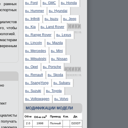
Ford
GMC
Honda
Вн.
Вн.
Вн.
е рамных
нспортных
Hummer
Hyundai
Вн.
Вн.
Infiniti
Isuzu
Jeep
Вн.
Вн.
Вн.
циалистов
Kia
Land Rover
Вн.
Вн.
го, чтобы
нологией.
Range Rover
Lexus
Вн.
Вн.
 мастерам
Lincoln
Mazda
Вн.
Вн.
уверенным
Mercedes
Mini
Вн.
Вн.
Mitsubishi
Nissan
Вн.
Вн.
Opel
Porsche
Вн.
Вн.
Renault
Skoda
Вн.
Вн.
SsangYong
Subaru
Вн.
Вн.
но
Suzuki
Toyota
Вн.
Вн.
Volkswagen
Volvo
Вн.
Вн.
пект
МОДИФИКАЦИИ МОДЕЛИ
ециалисты
3
Об-м
Привод
Кзв.
Дв.
Об-м см
получать
2.0
1998
Полный
D20DT
 говорила