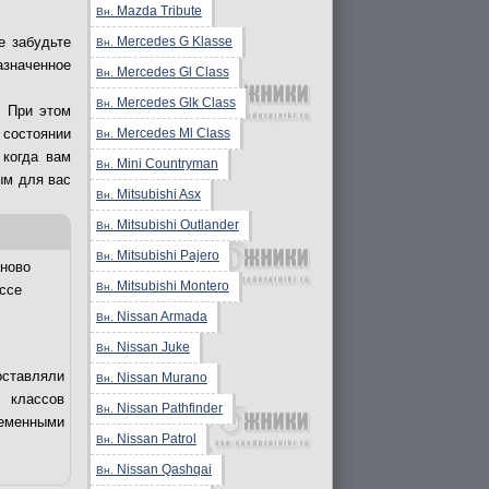
Mazda Tribute
Вн.
Mercedes G Klasse
е забудьте
Вн.
азначенное
Mercedes Gl Class
Вн.
Mercedes Glk Class
Вн.
. При этом
Mercedes Ml Class
состоянии
Вн.
 когда вам
Mini Countryman
Вн.
ым для вас
Mitsubishi Asx
Вн.
Mitsubishi Outlander
Вн.
Mitsubishi Pajero
Вн.
ново
Mitsubishi Montero
Вн.
ссе
Nissan Armada
Вн.
Nissan Juke
Вн.
оставляли
Nissan Murano
Вн.
 классов
Nissan Pathfinder
Вн.
еменными
Nissan Patrol
Вн.
Nissan Qashqai
Вн.