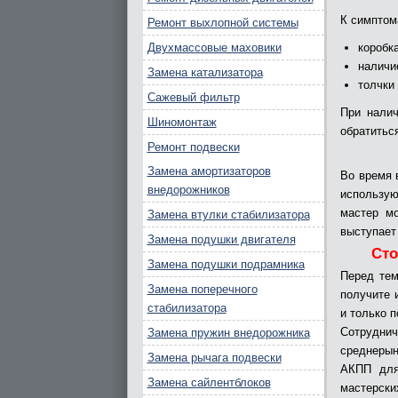
К симптом
Ремонт выхлопной системы
Двухмассовые маховики
коробк
наличи
Замена катализатора
толчки
Сажевый фильтр
При налич
Шиномонтаж
обратитьс
Ремонт подвески
Замена амортизаторов
Во время 
внедорожников
использую
мастер м
Замена втулки стабилизатора
выступает
Замена подушки двигателя
Сто
Замена подушки подрамника
Перед тем
Замена поперечного
получите 
стабилизатора
и только 
Сотрудн
Замена пружин внедорожника
среднерын
Замена рычага подвески
АКПП для
Замена сайлентблоков
мастерски