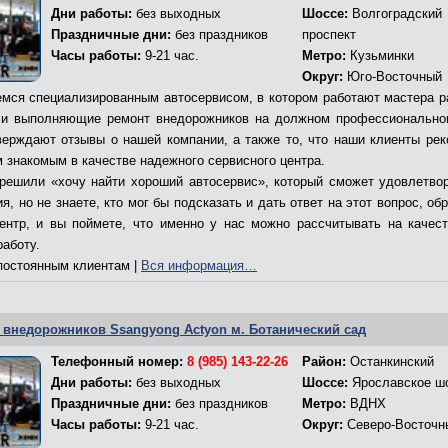
Дни работы:
без выходных
Шоссе:
Волгоградский
Праздничные дни:
без праздников
проспект
Часы работы:
9-21 час.
Метро:
Кузьминки
Округ:
Юго-Восточный
мся специализированным автосервисом, в котором работают мастера р
и выполняющие ремонт внедорожников на должном профессионально
верждают отзывы о нашей компании, а также то, что наши клиенты ре
м знакомым в качестве надежного сервисного центра.
решили «хочу найти хороший автосервис», который сможет удовлетво
я, но не знаете, кто мог бы подсказать и дать ответ на этот вопрос, об
ентр, и вы поймете, что именно у нас можно рассчитывать на качес
работу.
остоянным клиентам |
Вся информация…
 внедорожников Ssangyong Actyon м. Ботанический сад
Телефонный номер:
8 (985) 143-22-26
Район:
Останкинский
Дни работы:
без выходных
Шоссе:
Ярославское ш
Праздничные дни:
без праздников
Метро:
ВДНХ
Часы работы:
9-21 час.
Округ:
Северо-Восточн