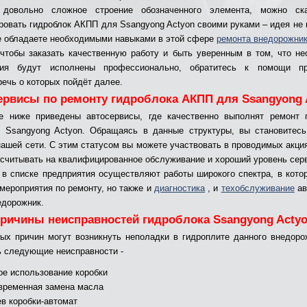
 довольно сложное строение обозначенного элемента, можно ска
ровать гидроблок АКПП для Ssangyong Actyon своими руками – идея не 
е обладаете необходимыми навыками в этой сфере
ремонта внедорожни
 чтобы заказать качественную работу и быть уверенным в том, что н
тия будут исполнены профессионально, обратитесь к помощи п
речь о которых пойдёт далее.
ервисы по ремонту гидроблока АКПП для Ssangyong 
е ниже приведены автосервисы, где качественно выполнят ремонт 
 Ssangyong Actyon. Обращаясь в данные структуры, вы становитесь
нашей сети. С этим статусом вы можете участвовать в проводимых акция
ссчитывать на квалифицированное обслуживание и хороший уровень сер
 в списке предприятия осуществляют работы широкого спектра, в кото
 мероприятия по ремонту, но также и
диагностика
, и
техобслуживание
ав
едорожник.
ричины неисправностей гидроблока Ssangyong Acty
ных причин могут возникнуть неполадки в гидроплите данного внедоро
ь следующие неисправности -
ое использование коробки
временная замена масла
ев коробки-автомат