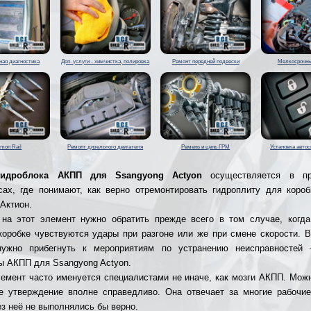
ая диагностика
Доп. услуги - химчистка, полировка
Ремонт передней подвески
Мелкосрочны
mon Rail
Ремонт дизельного двигателя
Ремень и цепь ГРМ
Установка авто
гидроблока АКПП для Ssangyong Actyon
осуществляется в пр
сах, где понимают, как верно отремонтировать гидроплиту для короб
 Актион.
на этот элемент нужно обратить прежде всего в том случае, когд
коробке чувствуются удары при разгоне или же при смене скорости. 
нужно прибегнуть к мероприятиям по устранению неисправностей 
ы АКПП для Ssangyong Actyon.
емент часто именуется специалистами не иначе, как мозги АКПП. Можн
е утверждение вполне справедливо. Она отвечает за многие рабочи
ез неё не выполнялись бы верно.