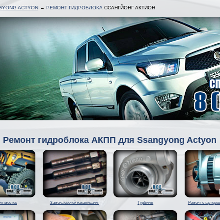
GYONG ACTYON
→
РЕМОНТ ГИДРОБЛОКА
ССАНГЙОНГ АКТИОН
Ремонт гидроблока АКПП для Ssangyong Actyon
нт мостов
Замена свечей накаливания
Турбины
Ремонт стартеров