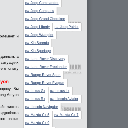
Jeep Commander
Вн.
Jeep Compass
Вн.
Jeep Grand Cherokee
Вн.
Jeep Liberty
Jeep Patriot
Вн.
Вн.
Jeep Wrangler
Вн.
 элемент и
Kia Sorento
Вн.
Kia Sportage
Вн.
 данным, а
Land Rover Discovery
Вн.
 ситуациях
Land Rover Freelander
Вн.
его опыту
Range Rover Sport
Вн.
tyon
Range Rover Evogue
Вн.
опросу. Вы
Lexus Gx
Lexus Lx
Вн.
Вн.
ong Actyon
Lexus Rx
Lincoln Aviator
Вн.
Вн.
с-листов
Lincoln Navigator
Вн.
гидроблока
Mazda Cx-5
Mazda Cx-7
Вн.
Вн.
нно наших
Mazda Cx-9
Вн.