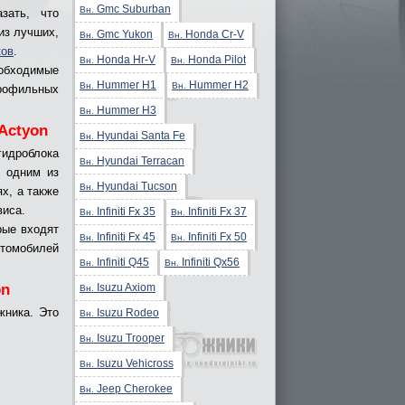
Gmc Suburban
Вн.
зать, что
из лучших,
Gmc Yukon
Honda Cr-V
Вн.
Вн.
ков
.
Honda Hr-V
Honda Pilot
Вн.
Вн.
еобходимые
Hummer H1
Hummer H2
Вн.
Вн.
рофильных
Hummer H3
Вн.
Actyon
Hyundai Santa Fe
Вн.
гидроблока
Hyundai Terracan
Вн.
 одним из
Hyundai Tucson
Вн.
х, а также
виса.
Infiniti Fx 35
Infiniti Fx 37
Вн.
Вн.
рые входят
Infiniti Fx 45
Infiniti Fx 50
Вн.
Вн.
томобилей
Infiniti Q45
Infiniti Qx56
Вн.
Вн.
Isuzu Axiom
on
Вн.
жника. Это
Isuzu Rodeo
Вн.
Isuzu Trooper
Вн.
Isuzu Vehicross
Вн.
Jeep Cherokee
Вн.