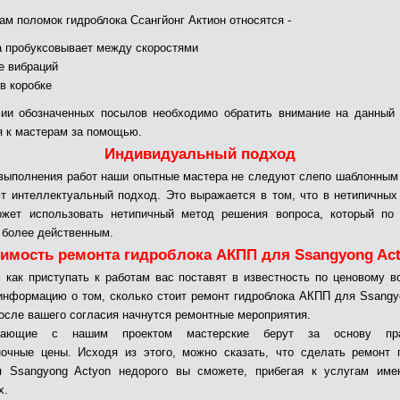
ам поломок гидроблока Ссангйонг Актион относятся -
а пробуксовывает между скоростями
е вибраций
 в коробке
ии обозначенных посылов необходимо обратить внимание на данный
я к мастерам за помощью.
Индивидуальный подход
выполнения работ наши опытные мастера не следуют слепо шаблонным
т интеллектуальный подход. Это выражается в том, что в нетипичных
ожет использовать нетипичный метод решения вопроса, который по 
 более действенным.
имость ремонта гидроблока АКПП для Ssangyong Ac
 как приступать к работам вас поставят в известность по ценовому в
информацию о том, сколько стоит ремонт гидроблока АКПП для Ssangy
после вашего согласия начнутся ремонтные мероприятия.
ичающие с нашим проектом мастерские берут за основу прай
очные цены. Исходя из этого, можно сказать, что сделать ремонт 
 Ssangyong Actyon недорого вы сможете, прибегая к услугам име
х.