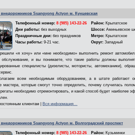
 внедорожников Ssangyong Actyon м. Кунцевская
Телефонный номер:
8 (985) 143-22-26
Район:
Крылатское
Дни работы:
без выходных
Шоссе:
Аминьевское ш
Праздничные дни:
без праздников
Метро:
Крылатское
Часы работы:
9-21 час.
Округ:
Западный
решили «я хочу» или «мне необходимо» выполнить ремонт автомобил
 обслуживание, и вы понимаете, что такие работы должны выполня
ированные специалисты (дизелисты, мотористы, автомеханики), обра
сервис.
олагаем всем необходимым оборудованием, а в штате работают о
е мастера, которые смогут точно определить, почему случилась полом
грегаты необходимо отремонтировать, и какой способ будет наиболее э
ален.
остоянным клиентам |
Вся информация…
 внедорожников Ssangyong Actyon м. Волгоградский проспект
Телефонный номер:
8 (985) 143-22-26
Район:
Кузьминки