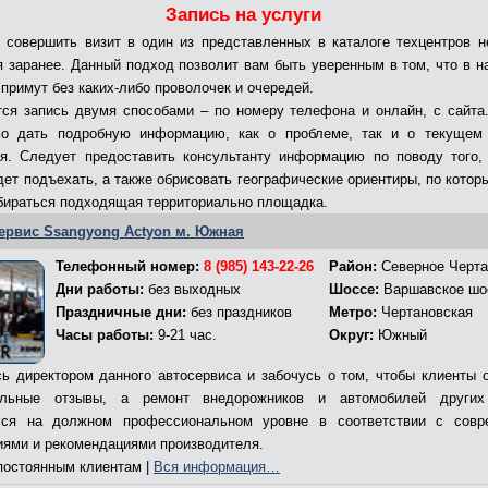
Запись на услуги
 совершить визит в один из представленных в каталоге техцентров н
я заранее. Данный подход позволит вам быть уверенным в том, что в н
 примут без каких-либо проволочек и очередей.
ся запись двумя способами – по номеру телефона и онлайн, с сайта
мо дать подробную информацию, как о проблеме, так и о текущем 
я. Следует предоставить консультанту информацию по поводу того,
дет подъехать, а также обрисовать географические ориентиры, по котор
бираться подходящая территориально площадка.
ервис Ssangyong Actyon м. Южная
Телефонный номер:
8 (985) 143-22-26
Район:
Северное Черта
Дни работы:
без выходных
Шоссе:
Варшавское шо
Праздничные дни:
без праздников
Метро:
Чертановская
Часы работы:
9-21 час.
Округ:
Южный
ь директором данного автосервиса и забочусь о том, чтобы клиенты 
ельные отзывы, а ремонт внедорожников и автомобилей других
лся на должном профессиональном уровне в соответствии с совр
иями и рекомендациями производителя.
остоянным клиентам |
Вся информация…