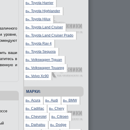
Toyota Harrier
Вн.
Toyota Highlander
Вн.
Toyota Hilux
Вн.
Toyota Land Cruiser
Вн.
азличного
м уровне,
Toyota Land Cruiser Prado
Вн.
комендуют
Toyota Rav 4
Вн.
Toyota Sequoia
Вн.
рить ваши
ратитесь в
Volkswagen Tiguan
Вн.
твенную и
Volkswagen Touareg
Вн.
Volvo Xc90
Вн.
МАРКИ:
Acura
Audi
BMW
Вн.
Вн.
Вн.
Cadillac
Chery
Вн.
Вн.
оссе
Chevrolet
Citroen
Вн.
Вн.
ый
Daihatsu
Dodge
Вн.
Вн.