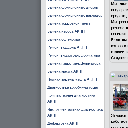
Мы явля
Замена фрикционных дисков
внедорож
Замена фрикционных накладок
средств д
Мы распо
Замена тормозной ленты
разного 
Замена насоса АКПП
понимать,
Замена соленоида
Если вы 
которого
Ремонт поддона АКПП
в качест
Ремонт гидротрансформатора
Скидки:
п
Замена гидротрансформатора
Замена масла АКПП
Центр
Полная замена масла АКПП
Диагностика коробки-автомат
Компьютерная диагностика
АКПП
Инструментальная диагностика
АКПП
Являясь 
работаю
Дефектовка АКПП
положите