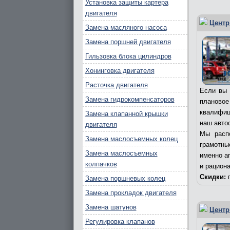
Установка защиты картера
двигателя
Центр
Замена масляного насоса
Замена поршней двигателя
Гильзовка блока цилиндров
Хонинговка двигателя
Расточка двигателя
Если вы 
Замена гидрокомпенсаторов
плановое
квалифиц
Замена клапанной крышки
наш авто
двигателя
Мы расп
Замена маслосъемных колец
грамотны
Замена маслосъемных
именно а
колпачков
и рацион
Скидки:
п
Замена поршневых колец
Замена прокладок двигателя
Замена шатунов
Центр
Регулировка клапанов