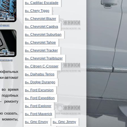
Cadillac Escalade
Вн.
Chery Tiggo
Вн.
Chevrolet Blazer
Вн.
й ремонт
Chevrolet Captiva
Вн.
Chevrolet Suburban
Вн.
Chevrolet Tahoe
Вн.
Chevrolet Tracker
Вн.
Chevrolet Trailblazer
Вн.
сигнализации
Citroen C-Crosser
Вн.
офильных
Daihatsu Terios
Вн.
ки-автомат
Dodge Durango
Вн.
а во время
Ford Excursion
Вн.
В подобных
Ford Expedition
Вн.
– ремонту
Ford Explorer
Вн.
о сказать,
Ford Maverick
Вн.
е моменты,
Gmc Envoy
Gmc Jimmy
Вн.
Вн.