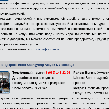
емся профильным центром, который специализируется на ремонт
ников, кроссоверов и других автомобилей данного класса, а также тра
ругих категорий.
лагаем технической и инструментальной базой, в штате имеет спе
профиля, каждый из которых использует свой многолетний опыт для то
 как именно выполнять ремонт автомобилей, в соответствии с какой тех
решили «я хочу» или «мне надо» найти хороший сервисный центр,
 можно доверять, вы можете обратиться на наше предприятие, будучи 
ве предоставляемых услуг.
остоянным клиентам |
Вся информация…
 внедорожников Ssangyong Actyon г. Люберцы
Телефонный номер:
8 (985) 143-22-26
Район:
Выхино-Жулеби
Дни работы:
без выходных
Шоссе:
Волгоградский
Праздничные дни:
без праздников
проспект
Часы работы:
9-21 час.
Метро:
Рязанский прос
Округ:
Юго-Восточный
директором данного технического центра, я гарантирую, что сп
т квалифицированно, грамотно и честно, что позволяет нам 
льные отзывы от наших клиентов. Мы следим за тем, чтобы репутация