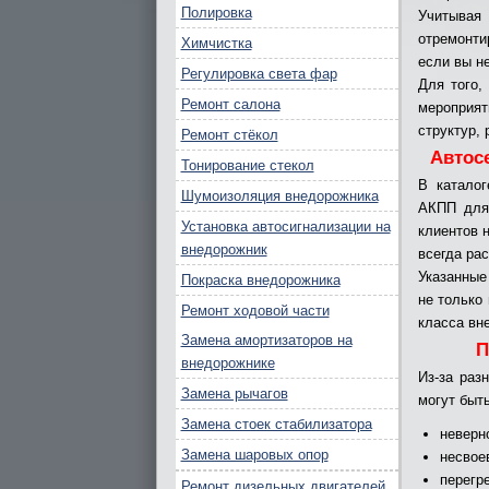
Полировка
Учитывая
отремонти
Химчистка
если вы н
Регулировка света фар
Для того,
Ремонт салона
мероприя
структур, 
Ремонт стёкол
Автос
Тонирование стекол
В каталог
Шумоизоляция внедорожника
АКПП для
Установка автосигнализации на
клиентов 
внедорожник
всегда ра
Указанные
Покраска внедорожника
не только
Ремонт ходовой части
класса вн
Замена амортизаторов на
П
внедорожнике
Из-за раз
Замена рычагов
могут быт
Замена стоек стабилизатора
неверн
Замена шаровых опор
несвое
перегр
Ремонт дизельных двигателей