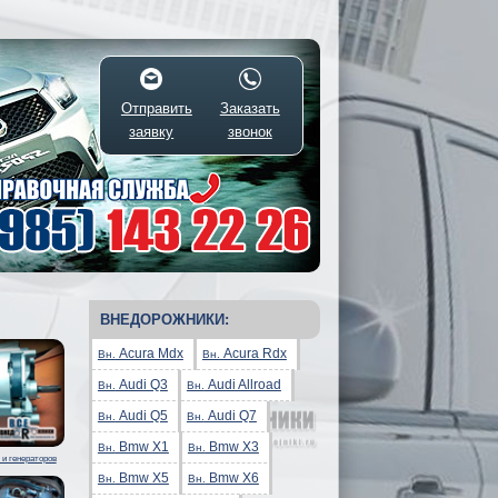
Отправить
Заказать
заявку
звонок
ВНЕДОРОЖНИКИ:
Acura Mdx
Acura Rdx
Вн.
Вн.
Audi Q3
Audi Allroad
Вн.
Вн.
Audi Q5
Audi Q7
Вн.
Вн.
Bmw X1
Bmw X3
Вн.
Вн.
 и генераторов
Bmw X5
Bmw X6
Вн.
Вн.