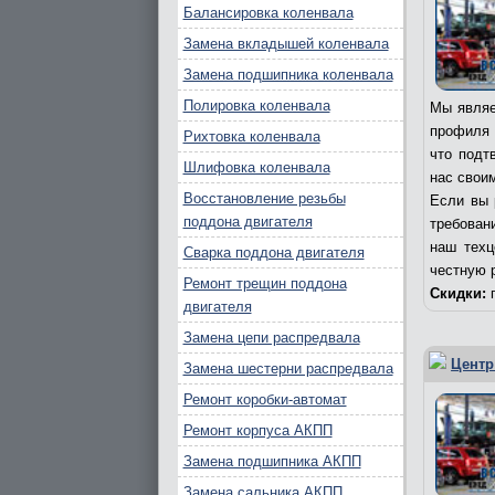
Балансировка коленвала
Замена вкладышей коленвала
Замена подшипника коленвала
Полировка коленвала
Мы являе
профиля 
Рихтовка коленвала
что подт
Шлифовка коленвала
нас свои
Восстановление резьбы
Если вы 
поддона двигателя
требовани
наш техц
Сварка поддона двигателя
честную 
Ремонт трещин поддона
Скидки:
п
двигателя
Замена цепи распредвала
Центр
Замена шестерни распредвала
Ремонт коробки-автомат
Ремонт корпуса АКПП
Замена подшипника АКПП
Замена сальника АКПП