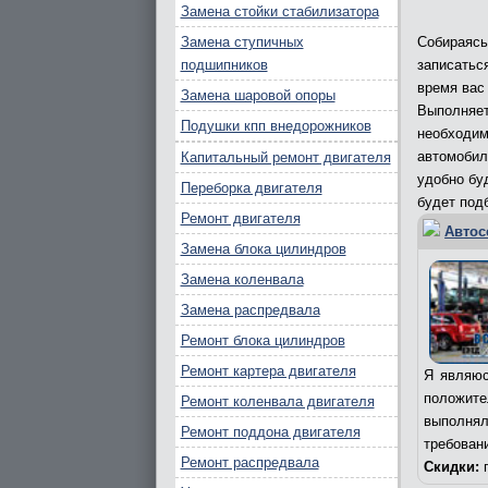
Замена стойки стабилизатора
Замена ступичных
Собираясь
подшипников
записатьс
время вас
Замена шаровой опоры
Выполняет
Подушки кпп внедорожников
необходи
автомобил
Капитальный ремонт двигателя
удобно бу
Переборка двигателя
будет под
Ремонт двигателя
Автос
Замена блока цилиндров
Замена коленвала
Замена распредвала
Ремонт блока цилиндров
Ремонт картера двигателя
Я являюс
положит
Ремонт коленвала двигателя
выполня
Ремонт поддона двигателя
требован
Ремонт распредвала
Скидки:
п