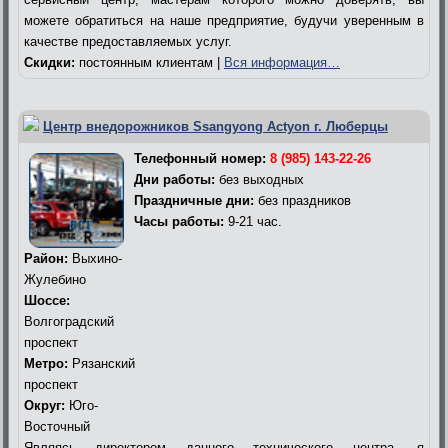
можете обратиться на наше предприятие, будучи уверенным в
качестве предоставляемых услуг.
Скидки:
постоянным клиентам |
Вся информация…
Центр внедорожников Ssangyong Actyon г. Люберцы
Телефонный номер:
8 (985) 143-22-26
Дни работы:
без выходных
Праздничные дни:
без праздников
Часы работы:
9-21 час.
Район:
Выхино-
Жулебино
Шоссе:
Волгоградский
проспект
Метро:
Рязанский
проспект
Округ:
Юго-
Восточный
Являясь директором данного технического центра, я