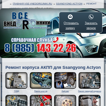
→
ГЛАВНАЯ VSE-VNEDOROJNIKI.RU
→
SSANGYONG ACTYON
→
РЕМОНТ
КОРПУСА АКПП
ССАНГЙОНГ АКТИОН
Отправить
Заказать
заявку
звонок
Ремонт корпуса АКПП для Ssangyong Actyon
ТНВД
Ремонт мостов
Лифтинг
Ремонт передней подвески