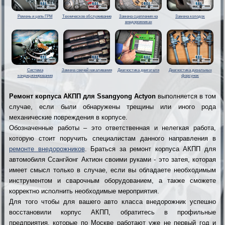
Ремень и цепь ГРМ
Техническое обслуживание
Замена сцепления на
Замена колодок
внедорожниках
Система
Замена свечей накаливания
Диагностика двигателя
Диагностика дизельных
кондиционирования
форсунок
Ремонт корпуса АКПП для Ssangyong Actyon
выполняется в том
случае, если были обнаружены трещины или иного рода
механические повреждения в корпусе.
Обозначенные работы – это ответственная и нелегкая работа,
которую стоит поручить специалистам данного направления в
ремонте внедорожников
. Браться за ремонт корпуса АКПП для
автомобиля Ссангйонг Актион своими руками - это затея, которая
имеет смысл только в случае, если вы обладаете необходимым
инструментом и сварочным оборудованием, а также сможете
корректно исполнить необходимые мероприятия.
Для того чтобы для вашего авто класса внедорожник успешно
восстановили корпус АКПП, обратитесь в профильные
предприятия, которые по Москве работают уже не первый год и