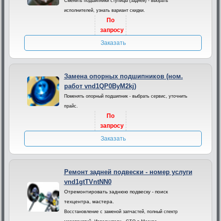
Сменить подшипники ступицы (задней) - выбрать
исполнителей, узнать вариант скидки.
По
запросу
Заказать
Замена опорных подшипников (ном.
работ vnd1QP0ByM2kj)
Поменять опорный подшипник - выбрать сервис, уточнить
прайс.
По
запросу
Заказать
Ремонт задней подвески - номер услуги
vnd1gtTVntNN0
Отремонтировать заднюю подвеску - поиск
техцентра, мастера.
Восстановление с заменой запчастей, полный спектр