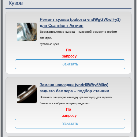
Кузов
Ремонт кузова (работы vndWgGV0wfFy1)
для Ссангйонг Актион
Восстановление кузова – кузовной ремонт в любом
спектре.
Кузовные цехи
По
запросу
Заказать
Замена накладки (vndrf8WAy6M0w)
заднего бампера – подбор станции
Поменять защитную накладку (резиновую) для заднего
бампера – выбрать техцентр недалеко.
По
запросу
Заказать