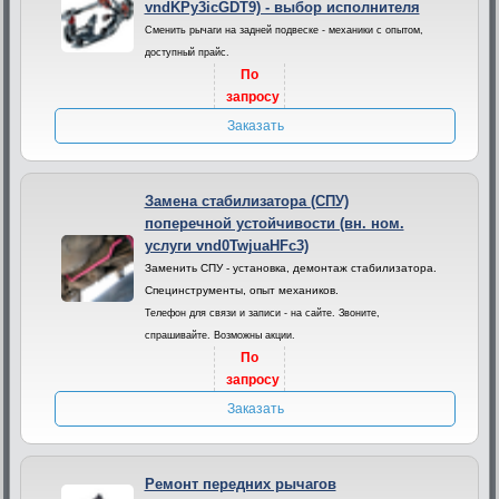
vndKPy3icGDT9) - выбор исполнителя
Сменить рычаги на задней подвеске - механики с опытом,
доступный прайс.
По
запросу
Заказать
Замена стабилизатора (СПУ)
поперечной устойчивости (вн. ном.
услуги vnd0TwjuaHFc3)
Заменить СПУ - установка, демонтаж стабилизатора.
Специнструменты, опыт механиков.
Телефон для связи и записи - на сайте. Звоните,
спрашивайте. Возможны акции.
По
запросу
Заказать
Ремонт передних рычагов