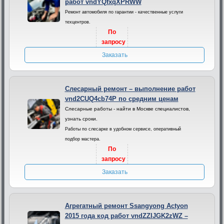
работ vndYQfxqXPRWW
Ремонт автомобиля по гарантии - качественные услуги
техцентров.
По
запросу
Заказать
Слесарный ремонт – выполнение работ
vnd2CUQ4cb74P по средним ценам
Слесарные работы - найти в Москве специалистов,
узнать сроки.
Работы по слесарке в удобном сервисе, оперативный
подбор мастера.
По
запросу
Заказать
Агрегатный ремонт Ssangyong Actyon
2015 года код работ vndZZIJGK2zWZ –