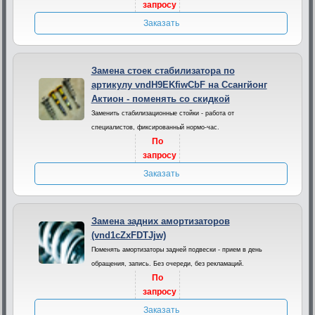
запросу
Заказать
Замена стоек стабилизатора по
артикулу vndH9EKfiwCbF на Ссангйонг
Актион - поменять со скидкой
Заменить стабилизационные стойки - работа от
специалистов, фиксированный нормо-час.
По
запросу
Заказать
Замена задних амортизаторов
(vnd1cZxFDTJjw)
Поменять амортизаторы задней подвески - прием в день
обращения, запись. Без очереди, без рекламаций.
По
запросу
Заказать