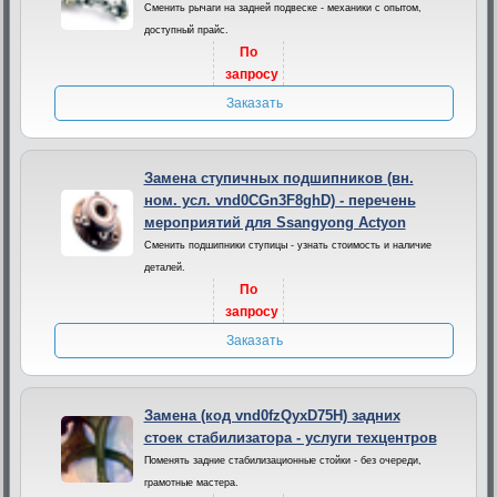
Сменить рычаги на задней подвеске - механики с опытом,
доступный прайс.
По
запросу
Заказать
Замена ступичных подшипников (вн.
ном. усл. vnd0CGn3F8ghD) - перечень
мероприятий для Ssangyong Actyon
Сменить подшипники ступицы - узнать стоимость и наличие
деталей.
По
запросу
Заказать
Замена (код vnd0fzQyxD75H) задних
стоек стабилизатора - услуги техцентров
Поменять задние стабилизационные стойки - без очереди,
грамотные мастера.