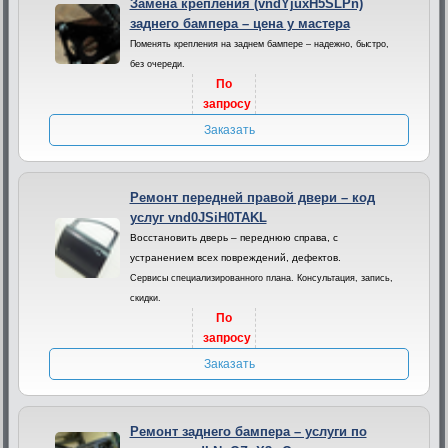
Замена крепления (vndYjuxH5SLPn)
заднего бампера – цена у мастера
Поменять крепления на заднем бампере – надежно, быстро,
без очереди.
По
запросу
Заказать
Ремонт передней правой двери – код
услуг vnd0JSiH0TAKL
Восстановить дверь – переднюю справа, с
устранением всех повреждений, дефектов.
Сервисы специализированного плана. Консультация, запись,
скидки.
По
запросу
Заказать
Ремонт заднего бампера – услуги по