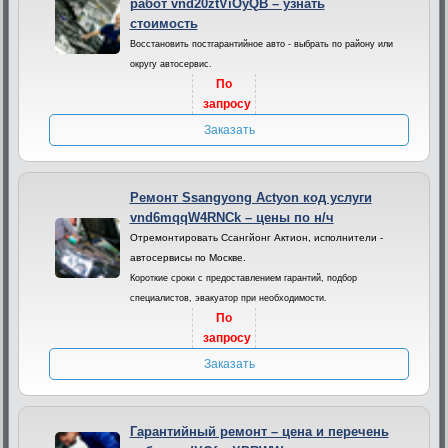
работ vnd20ztViOyQB – узнать
стоимость
Восстановить постгарантийное авто - выбрать по району или
округу автосервис.
По
запросу
Заказать
Ремонт Ssangyong Actyon код услуги
vnd6mqqW4RNCk – цены по н/ч
Отремонтировать Ссангйонг Актион, исполнители -
автосервисы по Москве.
Короткие сроки с предоставлением гарантий, подбор
специалистов, эвакуатор при необходимости.
По
запросу
Заказать
Гарантийный ремонт – цена и перечень