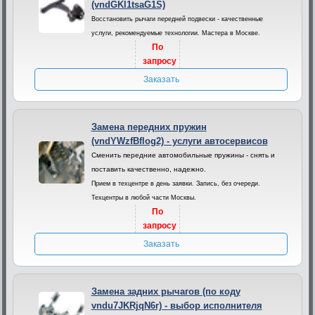
(vndGKl1tsaG1S)
Восстановить рычаги передней подвески - качественные
услуги, рекомендуемые технологии. Мастера в Москве.
По
запросу
Заказать
Замена передних пружин
(vndYWzfBflog2) - услуги автосервисов
Сменить передние автомобильные пружины - снять и
поставить качественно, надежно.
Прием в техцентре в день заявки. Запись, без очереди.
Техцентры в любой части Москвы.
По
запросу
Заказать
Замена задних рычагов (по коду
vndu7JKRjqN6r) - выбор исполнителя