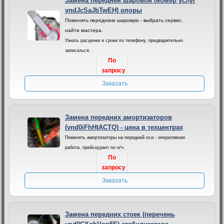
Замена передней шаровой (номер услуг
vndJcSaJbTwEH) опоры
Поменять переднюю шаровую - выбрать сервис,
найти мастера.
Узнать расценки и сроки по телефону, предварительно
записаться.
По
запросу
Заказать
Замена передних амортизаторов
(vnd0iFhHtACTQ) - цена в техцентрах
Поменять амортизаторы на передней оси - оперативная
работа, прейскурант по н/ч.
По
запросу
Заказать
Замена передних стоек (перечень