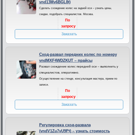
vnd13Mv6BGL8t)
Сделать схождение колес на задней оси – узнать цены,
скидки, подобрать специалистов. Москва.
По
запросу
Заказать
Сход-развал передних колес по номеру
vndMXF4WDZKUT – прайсы
Развал схождение колес передней оси – выполнить у
специалистов, оперативно.
Осуществление на стенде, консультация мастера, прием по
записи.
По
запросу
Заказать
Регулировка сход-развала
(vndV1Zu7vU9Pt) – узнать стоимость