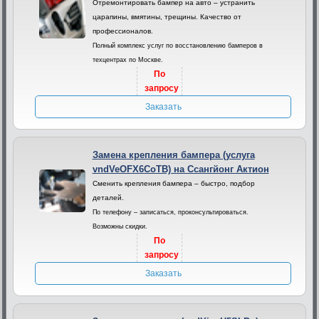
Отремонтировать бампер на авто – устранить
царапины, вмятины, трещины. Качество от
профессионалов.
Полный комплекс услуг по восстановлению бамперов в
техцентрах по Москве.
По
запросу
Заказать
Замена крепления бампера (услуга
vndVeOFX6CoTB) на Ссангйонг Актион
Сменить крепления бампера – быстро, подбор
деталей.
По телефону – записаться, проконсультироваться.
Возможны скидки.
По
запросу
Заказать