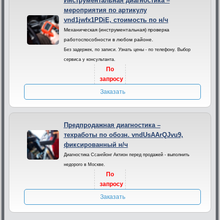
Инструментальная диагностика –
мероприятия по артикулу
vnd1jwfx1PDiE, стоимость по н/ч
Механическая (инструментальная) проверка
работоспособности в любом районе.
Без задержек, по записи. Узнать цены - по телефону. Выбор
сервиса у консультанта.
По
запросу
Заказать
Предпродажная диагностика –
техработы по обозн. vndUsAArQJvu9,
фиксированный н/ч
Диагностика Ссангйонг Актион перед продажей - выполнить
недорого в Москве.
По
запросу
Заказать