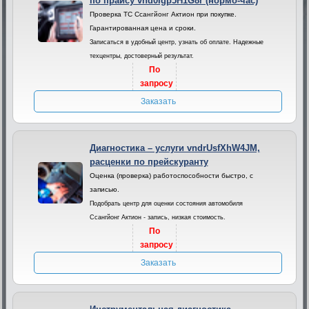
по прайсу vnd0Igp5H1G8r (нормо-час)
Проверка ТС Ссангйонг Актион при покупке.
Гарантированная цена и сроки.
Записаться в удобный центр, узнать об оплате. Надежные
техцентры, достоверный результат.
По
запросу
Заказать
Диагностика – услуги vndrUsfXhW4JM,
расценки по прейскуранту
Оценка (проверка) работоспособности быстро, с
записью.
Подобрать центр для оценки состояния автомобиля
Ссангйонг Актион - запись, низкая стоимость.
По
запросу
Заказать