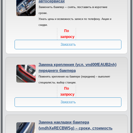
автосервисах
Заменить бампер – снять, поставить в короткие
сроки.
Узнать цены и возможность записи по телефону. Акции и
скидки.
По
запросу
Заказать
Замена крепления (усл. vnd00fEAUB2nh)
переднего бампера
Поменять крепления на бампере (переднем) – выполнят
специалисты, выбор станции.
По
запросу
Заказать
Замена накладки бампера
(vndhXeRECBWSg) – сроки, стоимость