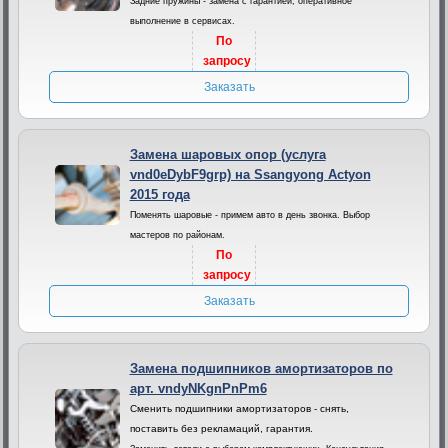
Задние пружины - замена с гарантией, оперативное
выполнение в сервисах.
По
запросу
Заказать
Замена шаровых опор (услуга
vnd0eDybF9grp) на Ssangyong Actyon
2015 года
Поменять шаровые - примем авто в день звонка. Выбор
мастеров по районам.
По
запросу
Заказать
Замена подшипников амортизаторов по
арт. vndyNKgnPnPm6
Сменить подшипники амортизаторов - снять,
поставить без рекламаций, гарантия.