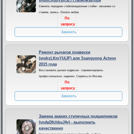
vnd0CXqbVpn5E) стабилизатора
Сменить передние стабилизационные стойки - механики со
стажем, запись. Оплата любая.
По
запросу
Заказать
Ремонт рычагов подвески
(vndrzLKmYUjJF) для Ssangyong Actyon
2015 года
Восстановить рычаги подвески - отремонтировать
профессионально, надежно. Сервисы по Москве.
По
запросу
Заказать
Замена задних ступичных подшипников
(vndpDfchbuJ4v) - выполнить
качественно