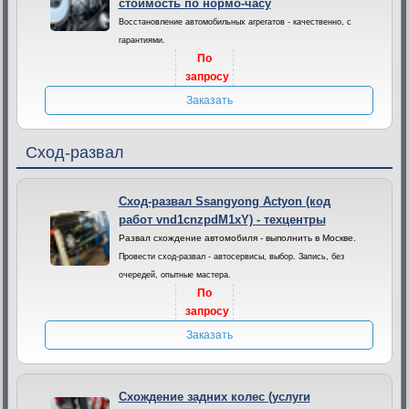
стоимость по нормо-часу
Восстановление автомобильных агрегатов - качественно, с
гарантиями.
По
запросу
Заказать
Сход-развал
Сход-развал Ssangyong Actyon (код
работ vnd1cnzpdM1xY) - техцентры
Развал схождение автомобиля - выполнить в Москве.
Провести сход-развал - автосервисы, выбор. Запись, без
очередей, опытные мастера.
По
запросу
Заказать
Схождение задних колес (услуги