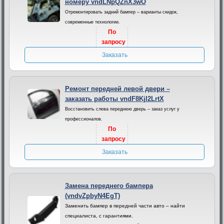
номеру vndLNpQZnX3wO
Отремонтировать задний бампер – варианты скидок,
современные технологии.
По
запросу
Заказать
Ремонт передней левой двери –
заказать работы vndF8KjI2LrtX
Восстановить слева переднюю дверь – заказ услуг у
профессионалов.
По
запросу
Заказать
Замена переднего бампера
(vndvZpbyN4EgT)
Заменить бампер в передней части авто – найти
специалиста, с гарантиями.