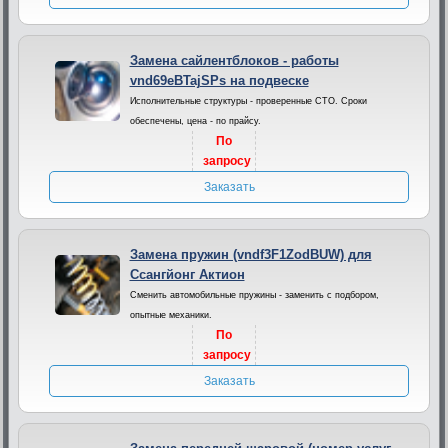
Замена сайлентблоков - работы
vnd69eBTajSPs на подвеске
Исполнительные структуры - проверенные СТО. Сроки
обеспечены, цена - по прайсу.
По
запросу
Заказать
Замена пружин (vndf3F1ZodBUW) для
Ссангйонг Актион
Сменить автомобильные пружины - заменить с подбором,
опытные механики.
По
запросу
Заказать