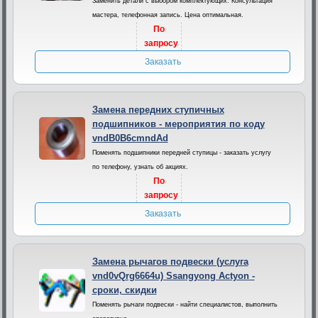
Заменить детали с выбором комплектующих. Консультация
мастера, телефонная запись. Цена оптимальная.
По
запросу
Заказать
Замена передних ступичных
подшипников - мероприятия по коду
vndB0B6cmndAd
Поменять подшипники передней ступицы - заказать услугу
по телефону, узнать об акциях.
По
запросу
Заказать
Замена рычагов подвески (услуга
vnd0vQrg6664u) Ssangyong Actyon -
сроки, скидки
Поменять рычаги подвески - найти специалистов, выполнить