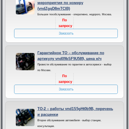
мероприятия по номеру
(vndZgqD8mTClB)
Большое техобслуживание - оперативно, недорого, Москва.
По
запросу
Заказать
Гарантийное ТО – обслуживание по
артикулу vnd09bSF9U589, цена н/ч
Провести обслуживание по гарантии в автосервисе - выбор
по Москве.
По
запросу
Заказать
ТО-2 – работы vnd1S5gHt0b9B, перечень
и расценки
Второе обслуживание автомобиля - выбор станции,
консультации.