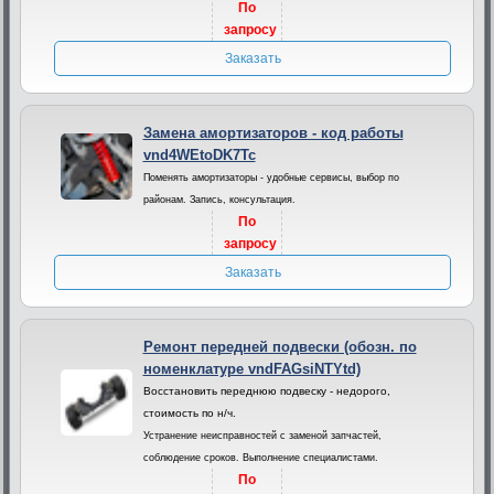
По
запросу
Заказать
Замена амортизаторов - код работы
vnd4WEtoDK7Tc
Поменять амортизаторы - удобные сервисы, выбор по
районам. Запись, консультация.
По
запросу
Заказать
Ремонт передней подвески (обозн. по
номенклатуре vndFAGsiNTYtd)
Восстановить переднюю подвеску - недорого,
стоимость по н/ч.
Устранение неисправностей с заменой запчастей,
соблюдение сроков. Выполнение специалистами.
По