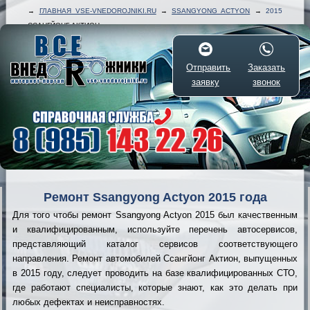
→
ГЛАВНАЯ VSE-VNEDOROJNIKI.RU
→
SSANGYONG ACTYON
→
2015
ССАНГЙОНГ АКТИОН
Отправить
Заказать
заявку
звонок
Ремонт Ssangyong Actyon 2015 года
Для того чтобы ремонт Ssangyong Actyon 2015 был качественным
и квалифицированным, используйте перечень автосервисов,
представляющий каталог сервисов соответствующего
направления. Ремонт автомобилей Ссангйонг Актион, выпущенных
в 2015 году, следует проводить на базе квалифицированных СТО,
где работают специалисты, которые знают, как это делать при
любых дефектах и неисправностях.