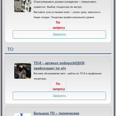
Отрегулировать развал-схождение – оперативно,
грамотно. Выбор техцентра по метро.
Выставить углы установки колес – узнать цены, записаться.
Акции сегодня. Техцентры профессионального уровня.
По
запросу
Заказать
ТО
ТО-8 – артикул vndogyzbQ2iOf,
прейскурант по н/ч
Восьмое обслуживание авто - работы по ТО-8 в профильных
техцентрах.
По
запросу
Заказать
Большое ТО – технические