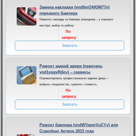
Замена накладки (vnd0mOAfOM77n)
переднего бампера
Поменять накладку на бампере (переднем) – у хорошего
мастера, выбор по району.
По
запросу
Заказать
Ремонт задней двери (перечень
vnd1xqgvRj6ru) – сервисы
Отремонтировать профессионально заднюю дверь –
выбрать специалистов, сравнить стоимость.
По
запросу
Заказать
Ремонт бампера (vndWYqemVuCYy) для
Ссангйонг Актион 2015 года